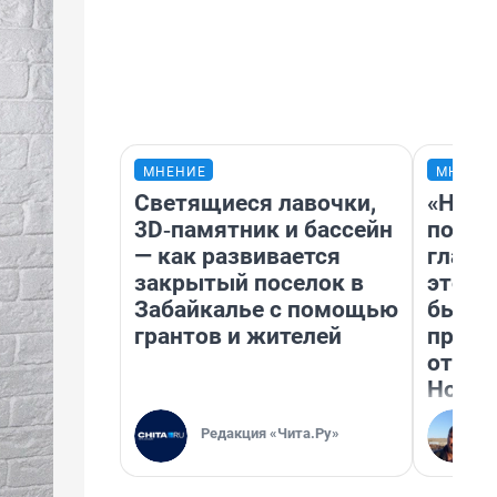
МНЕНИЕ
МНЕНИ
Светящиеся лавочки,
«Нико
3D‑памятник и бассейн
побед
— как развивается
главн
закрытый поселок в
этого
Забайкалье с помощью
бьет 
грантов и жителей
прока
отзыв
Нолан
Редакция «Чита.Ру»