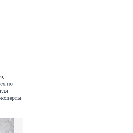
з,
ся по-
огли
 эксперты