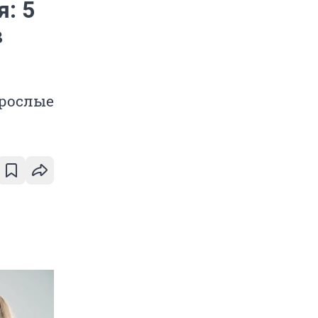
: 5
в
зрослые