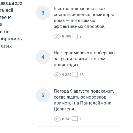
деального
Быстро покраснеют: как
ть всё
3
соспеть зеленые помидоры
тье и
дома — пять самых
 и
эффективных способов
о не
9 799
3
обрались,
олгих
На Черноморском побережье
4
закрыли пляжи: что там
происходит
9 324
13
Погода 9 августа подскажет,
5
когда ждать заморозков —
приметы на Пантелеймона
Целителя
6 742
1