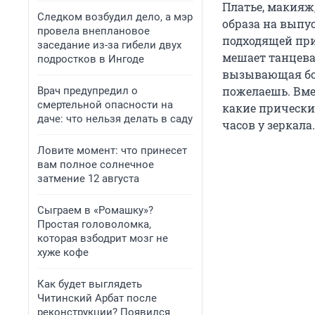
Платье, макияж
Следком возбудил дело, а мэр
образа на выпус
провела внеплановое
подходящей при
заседание из-за гибели двух
мешает танцеват
подростков в Ингоде
вызывающая бол
пожелаешь. Вме
Врач предупредил о
смертельной опасности на
какие прически 
даче: что нельзя делать в саду
часов у зеркала.
Ловите момент: что принесет
вам полное солнечное
затмение 12 августа
Сыграем в «Ромашку»?
Простая головоломка,
которая взбодрит мозг не
хуже кофе
Как будет выглядеть
Читинский Арбат после
реконструкции? Появился