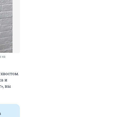
 на 
 хвостом.
ка и
», вы
а