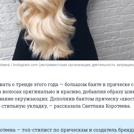
oteeva 
/ Instagram.com (экстремистская организация, деятельность запрещена
вать о тренде этого года — большом банте в прическе с
а волосах оригинально и красиво, добавляя образу ши
ание окружающих. Дополнив бантом прическу «хвост
 стильную укладку, — рассказала Светлана Коротеева.
отеева — топ-стилист по прическам и создатель бренд