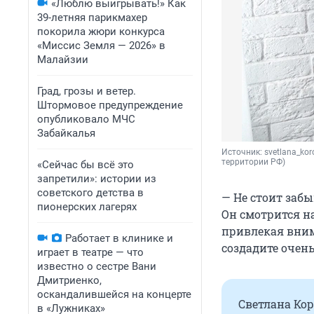
«Люблю выигрывать!» Как
39-летняя парикмахер
покорила жюри конкурса
«Миссис Земля — 2026» в
Малайзии
Град, грозы и ветер.
Штормовое предупреждение
опубликовало МЧС
Забайкалья
Источник: 
svetlana_kor
территории РФ)
«Сейчас бы всё это
запретили»: истории из
советского детства в
— Не стоит забы
пионерских лагерях
Он смотрится н
привлекая вним
Работает в клинике и
создадите очень
играет в театре — что
известно о сестре Вани
Дмитриенко,
оскандалившейся на концерте
Светлана Кор
в «Лужниках»