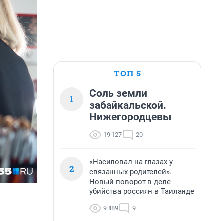
ТОП 5
Соль земли
1
забайкальской.
Нижегородцевы
19 127
20
«Насиловал на глазах у
2
связанных родителей».
Новый поворот в деле
убийства россиян в Таиланде
9 889
9