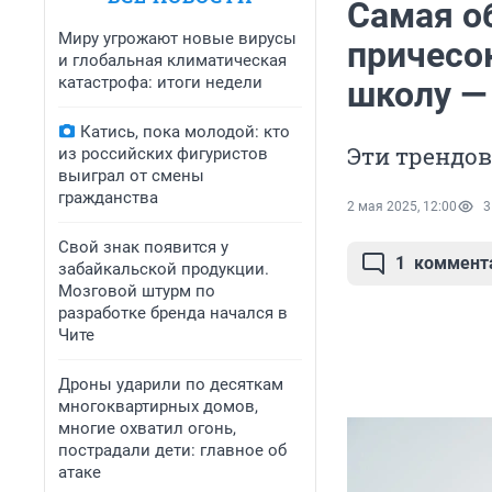
Самая о
Миру угрожают новые вирусы
причесо
и глобальная климатическая
катастрофа: итоги недели
школу —
Катись, пока молодой: кто
Эти трендо
из российских фигуристов
выиграл от смены
гражданства
2 мая 2025, 12:00
3
Свой знак появится у
1
коммент
забайкальской продукции.
Мозговой штурм по
разработке бренда начался в
Чите
Дроны ударили по десяткам
многоквартирных домов,
многие охватил огонь,
пострадали дети: главное об
атаке