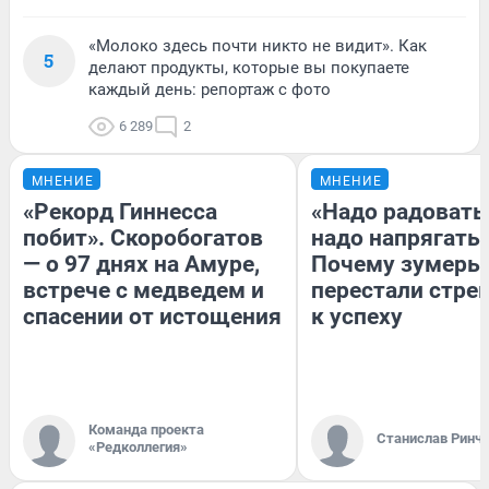
«Молоко здесь почти никто не видит». Как
5
делают продукты, которые вы покупаете
каждый день: репортаж с фото
6 289
2
МНЕНИЕ
МНЕНИЕ
«Рекорд Гиннесса
«Надо радоватьс
побит». Скоробогатов
надо напрягатьс
— о 97 днях на Амуре,
Почему зумеры
встрече с медведем и
перестали стре
спасении от истощения
к успеху
Команда проекта
Станислав Ринч
«Редколлегия»