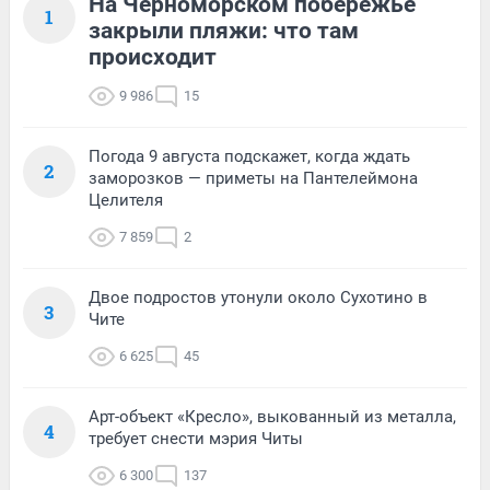
На Черноморском побережье
1
закрыли пляжи: что там
происходит
9 986
15
Погода 9 августа подскажет, когда ждать
2
заморозков — приметы на Пантелеймона
Целителя
7 859
2
Двое подростов утонули около Сухотино в
3
Чите
6 625
45
Арт-объект «Кресло», выкованный из металла,
4
требует снести мэрия Читы
6 300
137