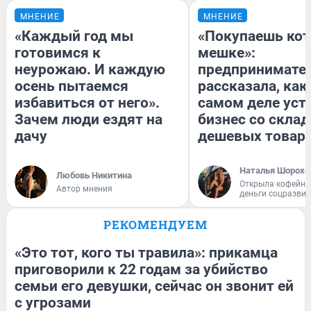
МНЕНИЕ
МНЕНИЕ
«Каждый год мы
«Покупаешь кот
готовимся к
мешке»:
неурожаю. И каждую
предпринимате
осень пытаемся
рассказала, как
избавиться от него».
самом деле уст
Зачем люди ездят на
бизнес со скла
дачу
дешевых товар
Наталья Шорохо
Любовь Никитина
Открыла кофейну
Автор мнения
деньги соцразви
РЕКОМЕНДУЕМ
«Это тот, кого ты травила»: прикамца
приговорили к 22 годам за убийство
семьи его девушки, сейчас он звонит ей
с угрозами