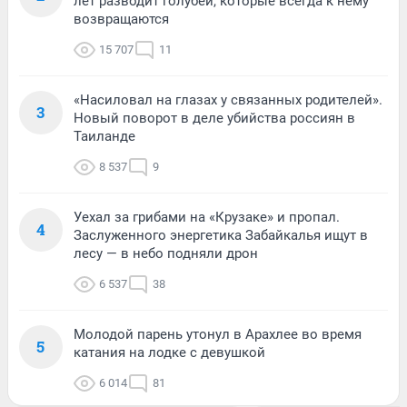
лет разводит голубей, которые всегда к нему
возвращаются
15 707
11
«Насиловал на глазах у связанных родителей».
3
Новый поворот в деле убийства россиян в
Таиланде
8 537
9
Уехал за грибами на «Крузаке» и пропал.
4
Заслуженного энергетика Забайкалья ищут в
лесу — в небо подняли дрон
6 537
38
Молодой парень утонул в Арахлее во время
5
катания на лодке с девушкой
6 014
81