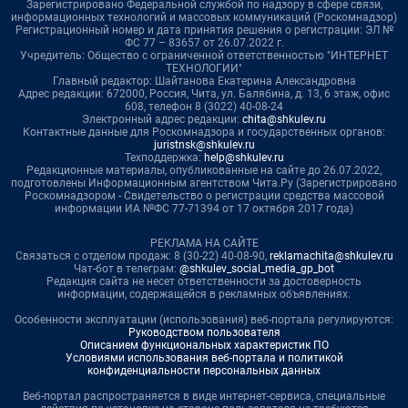
Зарегистрировано Федеральной службой по надзору в сфере связи,
информационных технологий и массовых коммуникаций (Роскомнадзор)
Регистрационный номер и дата принятия решения о регистрации: ЭЛ №
ФС 77 – 83657 от 26.07.2022 г.
Учредитель: Общество с ограниченной ответственностью "ИНТЕРНЕТ
ТЕХНОЛОГИИ"
Главный редактор: Шайтанова Екатерина Александровна
Адрес редакции: 672000, Россия, Чита, ул. Балябина, д. 13, 6 этаж, офис
608, телефон 8 (3022) 40-08-24
Электронный адрес редакции:
chita@shkulev.ru
Контактные данные для Роскомнадзора и государственных органов:
juristnsk@shkulev.ru
Техподдержка:
help@shkulev.ru
Редакционные материалы, опубликованные на сайте до 26.07.2022,
подготовлены Информационным агентством Чита.Ру (Зарегистрировано
Роскомнадзором - Свидетельство о регистрации средства массовой
информации ИА №ФС 77-71394 от 17 октября 2017 года)
РЕКЛАМА НА САЙТЕ
Связаться с отделом продаж: 8 (30-22) 40-08-90,
reklamachita@shkulev.ru
Чат-бот в телеграм:
@shkulev_social_media_gp_bot
Редакция сайта не несет ответственности за достоверность
информации, содержащейся в рекламных объявлениях.
Особенности эксплуатации (использования) веб-портала регулируются:
Руководством пользователя
Описанием функциональных характеристик ПО
Условиями использования веб-портала и политикой
конфиденциальности персональных данных
Веб-портал распространяется в виде интернет-сервиса, специальные