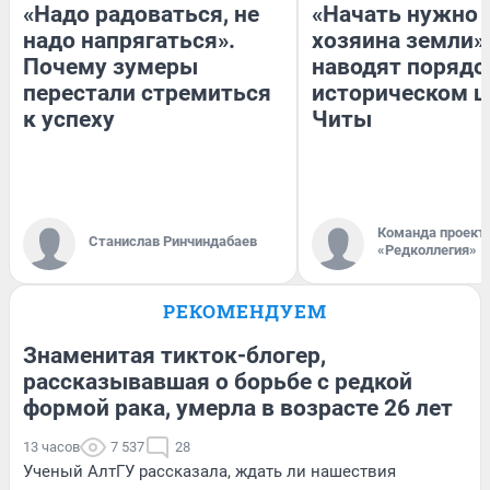
«Надо радоваться, не
«Начать нужно 
надо напрягаться».
хозяина земли».
Почему зумеры
наводят порядо
перестали стремиться
историческом ц
к успеху
Читы
Команда проект
Станислав Ринчиндабаев
«Редколлегия»
РЕКОМЕНДУЕМ
Знаменитая тикток-блогер,
рассказывавшая о борьбе с редкой
формой рака, умерла в возрасте 26 лет
13 часов
7 537
28
Ученый АлтГУ рассказала, ждать ли нашествия