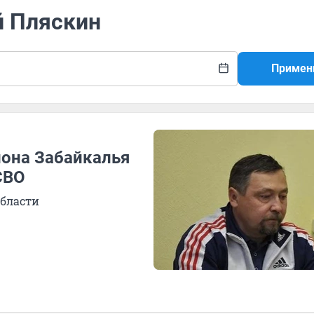
й Пляскин
Примен
она Забайкалья
СВО
области