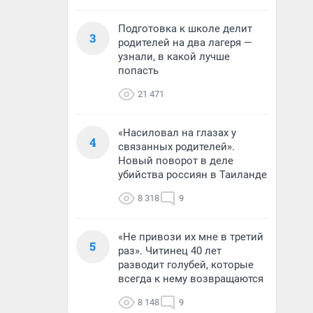
Подготовка к школе делит
3
родителей на два лагеря —
узнали, в какой лучше
попасть
21 471
«Насиловал на глазах у
4
связанных родителей».
Новый поворот в деле
убийства россиян в Таиланде
8 318
9
«Не привози их мне в третий
5
раз». Читинец 40 лет
разводит голубей, которые
всегда к нему возвращаются
8 148
9