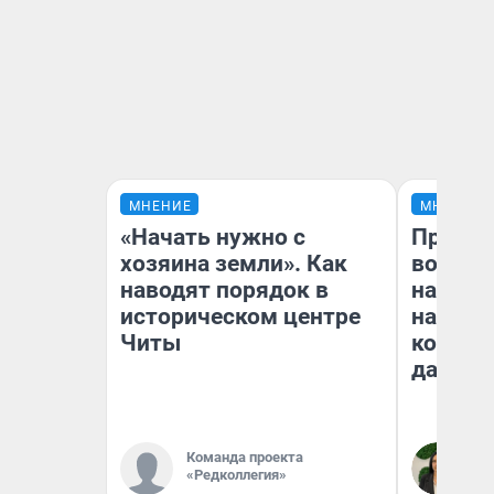
МНЕНИЕ
МНЕНИЕ
«Начать нужно с
Продаш
хозяина земли». Как
возьмут
наводят порядок в
нам го
историческом центре
налого
Читы
коснет
даже р
Команда проекта
Ан
«Редколлегия»