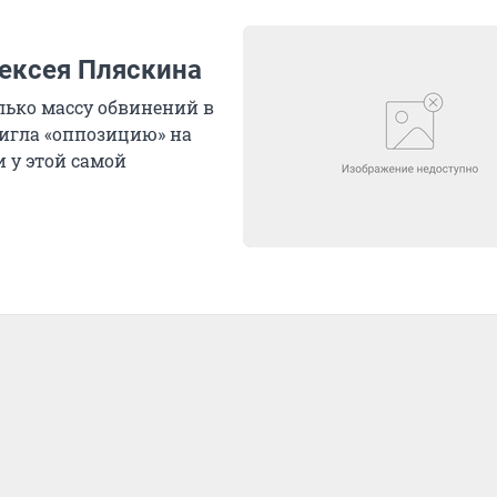
лексея Пляскина
лько массу обвинений в
вигла «оппозицию» на
и у этой самой