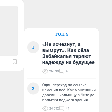
ТОП 5
«Не исчезнут, а
1
вымрут». Как сёла
Забайкалья теряют
надежду на будущее
26 399
48
Один переход по ссылке
2
изменил всё. Как мошенники
довели школьницу в Чите до
попытки поджога здания
24 552
44