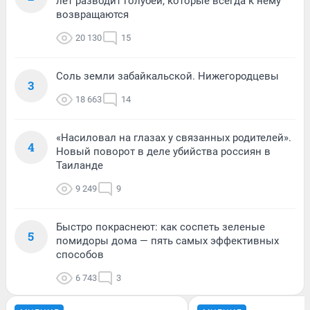
лет разводит голубей, которые всегда к нему
возвращаются
20 130
15
Соль земли забайкальской. Нижегородцевы
3
18 663
14
«Насиловал на глазах у связанных родителей».
4
Новый поворот в деле убийства россиян в
Таиланде
9 249
9
Быстро покраснеют: как соспеть зеленые
5
помидоры дома — пять самых эффективных
способов
6 743
3