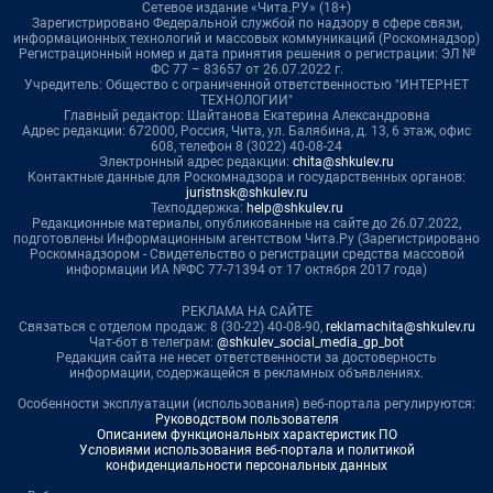
Сетевое издание «Чита.РУ» (18+)
Зарегистрировано Федеральной службой по надзору в сфере связи,
информационных технологий и массовых коммуникаций (Роскомнадзор)
Регистрационный номер и дата принятия решения о регистрации: ЭЛ №
ФС 77 – 83657 от 26.07.2022 г.
Учредитель: Общество с ограниченной ответственностью "ИНТЕРНЕТ
ТЕХНОЛОГИИ"
Главный редактор: Шайтанова Екатерина Александровна
Адрес редакции: 672000, Россия, Чита, ул. Балябина, д. 13, 6 этаж, офис
608, телефон 8 (3022) 40-08-24
Электронный адрес редакции:
chita@shkulev.ru
Контактные данные для Роскомнадзора и государственных органов:
juristnsk@shkulev.ru
Техподдержка:
help@shkulev.ru
Редакционные материалы, опубликованные на сайте до 26.07.2022,
подготовлены Информационным агентством Чита.Ру (Зарегистрировано
Роскомнадзором - Свидетельство о регистрации средства массовой
информации ИА №ФС 77-71394 от 17 октября 2017 года)
РЕКЛАМА НА САЙТЕ
Связаться с отделом продаж: 8 (30-22) 40-08-90,
reklamachita@shkulev.ru
Чат-бот в телеграм:
@shkulev_social_media_gp_bot
Редакция сайта не несет ответственности за достоверность
информации, содержащейся в рекламных объявлениях.
Особенности эксплуатации (использования) веб-портала регулируются:
Руководством пользователя
Описанием функциональных характеристик ПО
Условиями использования веб-портала и политикой
конфиденциальности персональных данных