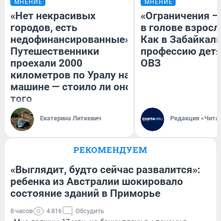
МНЕНИЕ
МНЕНИЕ
«Нет некрасивых
«Ограничения —
городов, есть
в голове взросл
недофинансированные».
Как в Забайкал
Путешественники
профессию детя
проехали 2000
ОВЗ
километров по Уралу на
машине — стоило ли оно
того
Екатерина Литкевич
Редакция «Чита
РЕКОМЕНДУЕМ
«Выглядит, будто сейчас развалится»:
ребенка из Австралии шокировало
состояние зданий в Приморье
8 часов
4 816
Обсудить