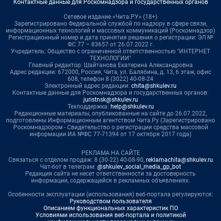
Контактные данные для Роскомнадзора и государственных органов
Сетевое издание «Чита.РУ» (18+)
Зарегистрировано Федеральной службой по надзору в сфере связи,
информационных технологий и массовых коммуникаций (Роскомнадзор)
Регистрационный номер и дата принятия решения о регистрации: ЭЛ №
ФС 77 – 83657 от 26.07.2022 г.
Учредитель: Общество с ограниченной ответственностью "ИНТЕРНЕТ
ТЕХНОЛОГИИ"
Главный редактор: Шайтанова Екатерина Александровна
Адрес редакции: 672000, Россия, Чита, ул. Балябина, д. 13, 6 этаж, офис
608, телефон 8 (3022) 40-08-24
Электронный адрес редакции:
chita@shkulev.ru
Контактные данные для Роскомнадзора и государственных органов:
juristnsk@shkulev.ru
Техподдержка:
help@shkulev.ru
Редакционные материалы, опубликованные на сайте до 26.07.2022,
подготовлены Информационным агентством Чита.Ру (Зарегистрировано
Роскомнадзором - Свидетельство о регистрации средства массовой
информации ИА №ФС 77-71394 от 17 октября 2017 года)
РЕКЛАМА НА САЙТЕ
Связаться с отделом продаж: 8 (30-22) 40-08-90,
reklamachita@shkulev.ru
Чат-бот в телеграм:
@shkulev_social_media_gp_bot
Редакция сайта не несет ответственности за достоверность
информации, содержащейся в рекламных объявлениях.
Особенности эксплуатации (использования) веб-портала регулируются:
Руководством пользователя
Описанием функциональных характеристик ПО
Условиями использования веб-портала и политикой