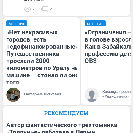
7 660
2
МНЕНИЕ
МНЕНИЕ
«Нет некрасивых
«Ограничения —
городов, есть
в голове взросл
недофинансированные».
Как в Забайкал
Путешественники
профессию детя
проехали 2000
ОВЗ
километров по Уралу на
машине — стоило ли оно
того
Команда проект
Екатерина Литкевич
«Редколлегия»
РЕКОМЕНДУЕМ
Автор фантастического трехтомника
«Трилунье» работала в Перми