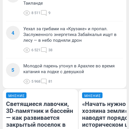
Таиланде
8 511
9
Уехал за грибами на «Крузаке» и пропал.
4
Заслуженного энергетика Забайкалья ищут в
лесу — в небо подняли дрон
6 521
38
Молодой парень утонул в Арахлее во время
5
катания на лодке с девушкой
5 968
81
МНЕНИЕ
МНЕНИЕ
Светящиеся лавочки,
«Начать нужно 
3D‑памятник и бассейн
хозяина земли».
— как развивается
наводят порядо
закрытый поселок в
историческом ц