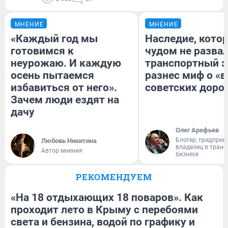
МНЕНИЕ
МНЕНИЕ
«Каждый год мы
Наследие, кото
готовимся к
чудом не разва
неурожаю. И каждую
транспортный э
осень пытаемся
разнес миф о «
избавиться от него».
советских доро
Зачем люди ездят на
дачу
Олег Арефьев
Блогер, предприн
Любовь Никитина
владелец в тран
Автор мнения
бизнесе
РЕКОМЕНДУЕМ
«На 18 отдыхающих 18 поваров». Как
проходит лето в Крыму с перебоями
света и бензина, водой по графику и