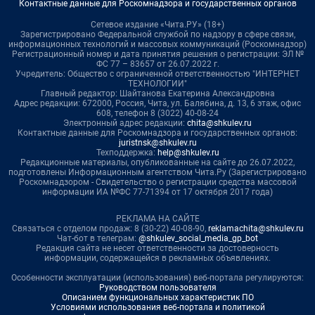
Контактные данные для Роскомнадзора и государственных органов
Сетевое издание «Чита.РУ» (18+)
Зарегистрировано Федеральной службой по надзору в сфере связи,
информационных технологий и массовых коммуникаций (Роскомнадзор)
Регистрационный номер и дата принятия решения о регистрации: ЭЛ №
ФС 77 – 83657 от 26.07.2022 г.
Учредитель: Общество с ограниченной ответственностью "ИНТЕРНЕТ
ТЕХНОЛОГИИ"
Главный редактор: Шайтанова Екатерина Александровна
Адрес редакции: 672000, Россия, Чита, ул. Балябина, д. 13, 6 этаж, офис
608, телефон 8 (3022) 40-08-24
Электронный адрес редакции:
chita@shkulev.ru
Контактные данные для Роскомнадзора и государственных органов:
juristnsk@shkulev.ru
Техподдержка:
help@shkulev.ru
Редакционные материалы, опубликованные на сайте до 26.07.2022,
подготовлены Информационным агентством Чита.Ру (Зарегистрировано
Роскомнадзором - Свидетельство о регистрации средства массовой
информации ИА №ФС 77-71394 от 17 октября 2017 года)
РЕКЛАМА НА САЙТЕ
Связаться с отделом продаж: 8 (30-22) 40-08-90,
reklamachita@shkulev.ru
Чат-бот в телеграм:
@shkulev_social_media_gp_bot
Редакция сайта не несет ответственности за достоверность
информации, содержащейся в рекламных объявлениях.
Особенности эксплуатации (использования) веб-портала регулируются:
Руководством пользователя
Описанием функциональных характеристик ПО
Условиями использования веб-портала и политикой