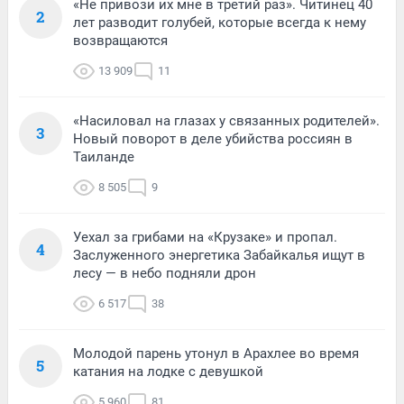
«Не привози их мне в третий раз». Читинец 40
2
лет разводит голубей, которые всегда к нему
возвращаются
13 909
11
«Насиловал на глазах у связанных родителей».
3
Новый поворот в деле убийства россиян в
Таиланде
8 505
9
Уехал за грибами на «Крузаке» и пропал.
4
Заслуженного энергетика Забайкалья ищут в
лесу — в небо подняли дрон
6 517
38
Молодой парень утонул в Арахлее во время
5
катания на лодке с девушкой
5 960
81