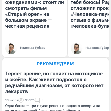
ожиданиями»: стоит ли
тебя боюсь! Рад
смотреть фильм
отложили прок
«Старый орел» на
«Человека-паук
большом экране —
отзыв о фильме
честная рецензия
«человека-булк
Надежда Губарь
Надежда Губарь
РЕКОМЕНДУЕМ
Теряет зрение, но гоняет на мотоцикле
и скейте. Как живет подросток с
редчайшим диагнозом, от которого нет
лекарств
13 часов
30 126
5
Одна банка — три вкуса: рецепт овощного ассорти на
зиму для жителей Архангельской области