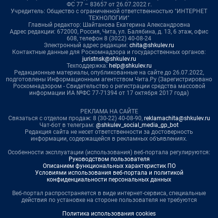
ФС 77 – 83657 от 26.07.2022 г.
Учредитель: Общество с ограниченной ответственностью "ИНТЕРНЕТ
ТЕХНОЛОГИИ"
Главный редактор: Шайтанова Екатерина Александровна
Адрес редакции: 672000, Россия, Чита, ул. Балябина, д. 13, 6 этаж, офис
608, телефон 8 (3022) 40-08-24
Электронный адрес редакции:
chita@shkulev.ru
Контактные данные для Роскомнадзора и государственных органов:
juristnsk@shkulev.ru
Техподдержка:
help@shkulev.ru
Редакционные материалы, опубликованные на сайте до 26.07.2022,
подготовлены Информационным агентством Чита.Ру (Зарегистрировано
Роскомнадзором - Свидетельство о регистрации средства массовой
информации ИА №ФС 77-71394 от 17 октября 2017 года)
РЕКЛАМА НА САЙТЕ
Связаться с отделом продаж: 8 (30-22) 40-08-90,
reklamachita@shkulev.ru
Чат-бот в телеграм:
@shkulev_social_media_gp_bot
Редакция сайта не несет ответственности за достоверность
информации, содержащейся в рекламных объявлениях.
Особенности эксплуатации (использования) веб-портала регулируются:
Руководством пользователя
Описанием функциональных характеристик ПО
Условиями использования веб-портала и политикой
конфиденциальности персональных данных
Веб-портал распространяется в виде интернет-сервиса, специальные
действия по установке на стороне пользователя не требуются
Политика использования cookies