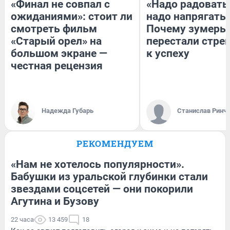
«Финал не совпал с
«Надо радоватьс
ожиданиями»: стоит ли
надо напрягатьс
смотреть фильм
Почему зумеры
«Старый орел» на
перестали стре
большом экране —
к успеху
честная рецензия
Надежда Губарь
Станислав Ринч
РЕКОМЕНДУЕМ
«Нам не хотелось популярности».
Бабушки из уральской глубинки стали
звездами соцсетей — они покорили
Агутина и Бузову
22 часа
13 459
18