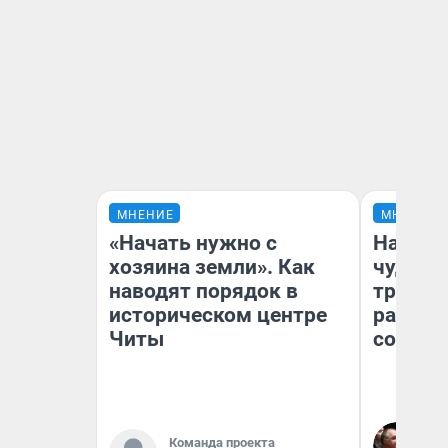
МНЕНИЕ
МНЕНИЕ
«Начать нужно с
Наслед
хозяина земли». Как
чудом 
наводят порядок в
трансп
историческом центре
разнес
Читы
советс
Ол
Команда проекта
Бл