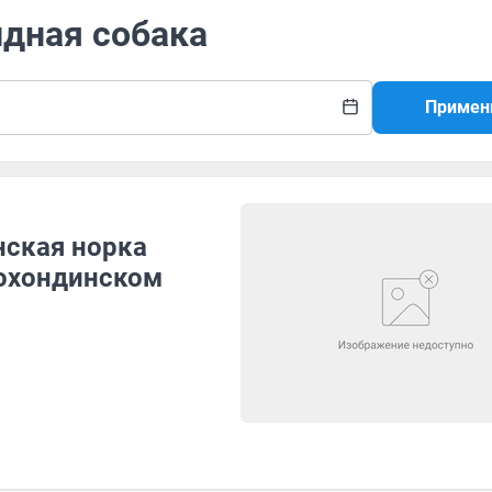
идная собака
Примен
нская норка
Сохондинском