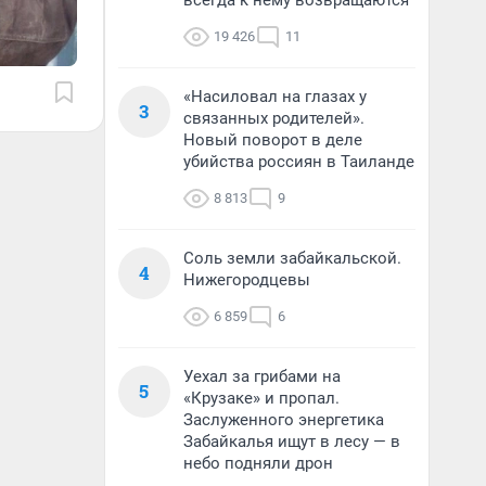
всегда к нему возвращаются
19 426
11
«Насиловал на глазах у
3
связанных родителей».
Новый поворот в деле
убийства россиян в Таиланде
8 813
9
Соль земли забайкальской.
4
Нижегородцевы
6 859
6
Уехал за грибами на
5
«Крузаке» и пропал.
Заслуженного энергетика
Забайкалья ищут в лесу — в
небо подняли дрон