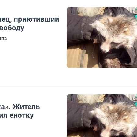
лец, приютивший
свободу
пла
ка». Житель
ил енотку