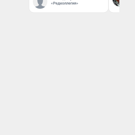
вл
«Редколлегия»
би