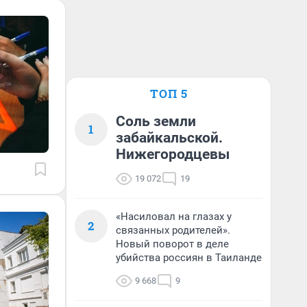
ТОП 5
Соль земли
1
забайкальской.
Нижегородцевы
19 072
19
«Насиловал на глазах у
2
связанных родителей».
Новый поворот в деле
убийства россиян в Таиланде
9 668
9