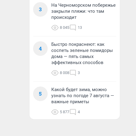
На Черноморском побережье
3
закрыли пляжи: что там
происходит
8 045
13
Быстро покраснеют: как
4
соспеть зеленые помидоры
дома — пять самых
эффективных способов
8 008
3
Какой будет зима, можно
5
узнать по погоде 7 августа —
важные приметы
5 877
4