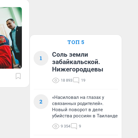
ТОП 5
Соль земли
1
забайкальской.
Нижегородцевы
18 893
19
«Насиловал на глазах у
2
связанных родителей».
Новый поворот в деле
убийства россиян в Таиланде
9 354
9