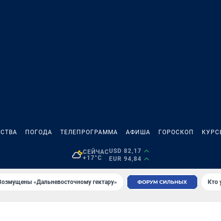
СТВА
ПОГОДА
ТЕЛЕПРОГРАММА
АФИША
ГОРОСКОП
КУРС
USD 82,17
СЕЙЧАС
+17°C
EUR 94,84
Возмущены «Дальневосточному гектару»
Кто 