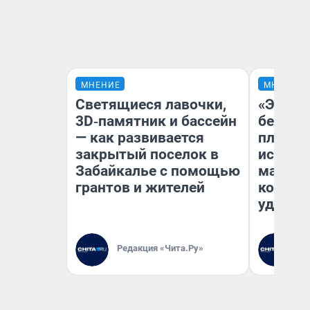
МНЕНИЕ
МНЕНИЕ
Светящиеся лавочки,
«Это б
3D‑памятник и бассейн
безобр
— как развивается
площад
закрытый поселок в
исчезл
Забайкалье с помощью
малень
грантов и жителей
которы
удобне
Редакция «Чита.Ру»
Ре