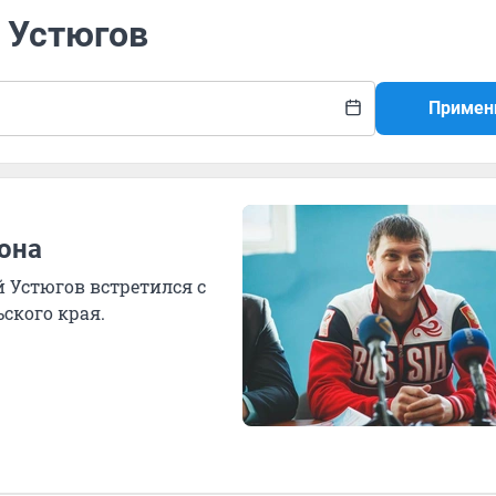
й Устюгов
Примен
она
Устюгов встретился с
ского края.