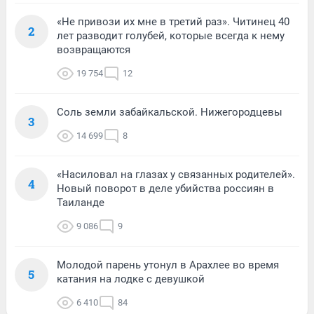
«Не привози их мне в третий раз». Читинец 40
2
лет разводит голубей, которые всегда к нему
возвращаются
19 754
12
Соль земли забайкальской. Нижегородцевы
3
14 699
8
«Насиловал на глазах у связанных родителей».
4
Новый поворот в деле убийства россиян в
Таиланде
9 086
9
Молодой парень утонул в Арахлее во время
5
катания на лодке с девушкой
6 410
84