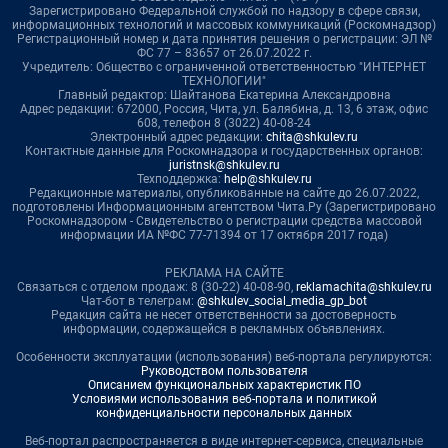
Зарегистрировано Федеральной службой по надзору в сфере связи,
информационных технологий и массовых коммуникаций (Роскомнадзор)
Регистрационный номер и дата принятия решения о регистрации: ЭЛ №
ФС 77 – 83657 от 26.07.2022 г.
Учредитель: Общество с ограниченной ответственностью "ИНТЕРНЕТ
ТЕХНОЛОГИИ"
Главный редактор: Шайтанова Екатерина Александровна
Адрес редакции: 672000, Россия, Чита, ул. Балябина, д. 13, 6 этаж, офис
608, телефон 8 (3022) 40-08-24
Электронный адрес редакции:
chita@shkulev.ru
Контактные данные для Роскомнадзора и государственных органов:
juristnsk@shkulev.ru
Техподдержка:
help@shkulev.ru
Редакционные материалы, опубликованные на сайте до 26.07.2022,
подготовлены Информационным агентством Чита.Ру (Зарегистрировано
Роскомнадзором - Свидетельство о регистрации средства массовой
информации ИА №ФС 77-71394 от 17 октября 2017 года)
РЕКЛАМА НА САЙТЕ
Связаться с отделом продаж: 8 (30-22) 40-08-90,
reklamachita@shkulev.ru
Чат-бот в телеграм:
@shkulev_social_media_gp_bot
Редакция сайта не несет ответственности за достоверность
информации, содержащейся в рекламных объявлениях.
Особенности эксплуатации (использования) веб-портала регулируются:
Руководством пользователя
Описанием функциональных характеристик ПО
Условиями использования веб-портала и политикой
конфиденциальности персональных данных
Веб-портал распространяется в виде интернет-сервиса, специальные