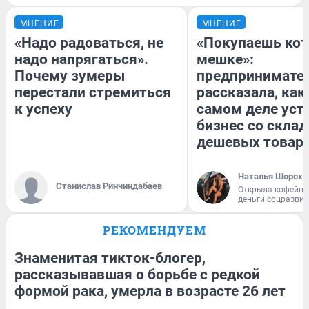
МНЕНИЕ
МНЕНИЕ
«Надо радоваться, не
«Покупаешь кот
надо напрягаться».
мешке»:
Почему зумеры
предпринимате
перестали стремиться
рассказала, как
к успеху
самом деле уст
бизнес со скла
дешевых товар
Наталья Шорохо
Станислав Ринчиндабаев
Открыла кофейну
деньги соцразви
РЕКОМЕНДУЕМ
Знаменитая тикток-блогер,
рассказывавшая о борьбе с редкой
формой рака, умерла в возрасте 26 лет