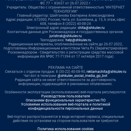
ФС 77 – 83657 от 26.07.2022 г.
Учредитель: Общество с ограниченной ответственностью "ИНТЕРНЕТ
ТЕХНОЛОГИИ"
Главный редактор: Шайтанова Екатерина Александровна
Адрес редакции: 672000, Россия, Чита, ул. Балябина, д. 13, 6 этаж, офис
608, телефон 8 (3022) 40-08-24
Электронный адрес редакции:
chita@shkulev.ru
Контактные данные для Роскомнадзора и государственных органов:
juristnsk@shkulev.ru
Техподдержка:
help@shkulev.ru
Редакционные материалы, опубликованные на сайте до 26.07.2022,
подготовлены Информационным агентством Чита.Ру (Зарегистрировано
Роскомнадзором - Свидетельство о регистрации средства массовой
информации ИА №ФС 77-71394 от 17 октября 2017 года)
РЕКЛАМА НА САЙТЕ
Связаться с отделом продаж: 8 (30-22) 40-08-90,
reklamachita@shkulev.ru
Чат-бот в телеграм:
@shkulev_social_media_gp_bot
Редакция сайта не несет ответственности за достоверность
информации, содержащейся в рекламных объявлениях.
Особенности эксплуатации (использования) веб-портала регулируются:
Руководством пользователя
Описанием функциональных характеристик ПО
Условиями использования веб-портала и политикой
конфиденциальности персональных данных
Веб-портал распространяется в виде интернет-сервиса, специальные
действия по установке на стороне пользователя не требуются
Политика использования cookies