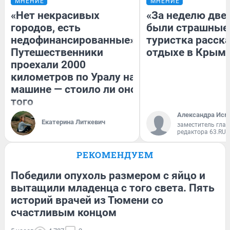
МНЕНИЕ
МНЕНИЕ
«Нет некрасивых
«За неделю две
городов, есть
были страшные
недофинансированные».
туристка расска
Путешественники
отдыхе в Крым
проехали 2000
километров по Уралу на
машине — стоило ли оно
того
Александра Исм
Екатерина Литкевич
заместитель глав
редактора 63.RU
РЕКОМЕНДУЕМ
Победили опухоль размером с яйцо и
вытащили младенца с того света. Пять
историй врачей из Тюмени со
счастливым концом