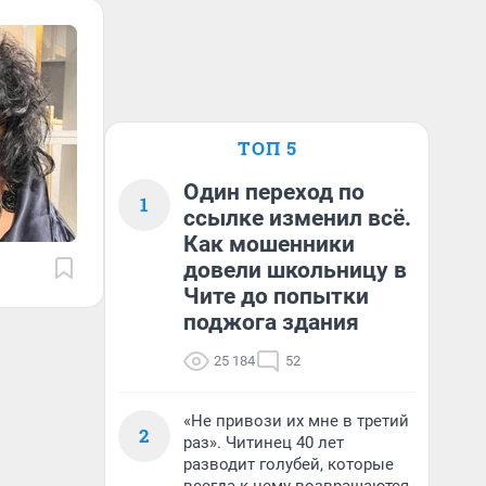
ТОП 5
Один переход по
1
ссылке изменил всё.
Как мошенники
довели школьницу в
Чите до попытки
поджога здания
25 184
52
«Не привози их мне в третий
2
раз». Читинец 40 лет
разводит голубей, которые