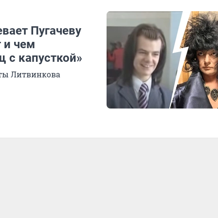
евает Пугачеву
 и чем
щ с капусткой»
иты Литвинкова