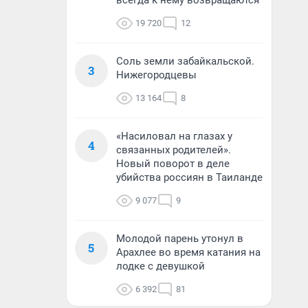
всегда к нему возвращаются
19 720
12
Соль земли забайкальской.
3
Нижегородцевы
13 164
8
«Насиловал на глазах у
4
связанных родителей».
Новый поворот в деле
убийства россиян в Таиланде
9 077
9
Молодой парень утонул в
5
Арахлее во время катания на
лодке с девушкой
6 392
81