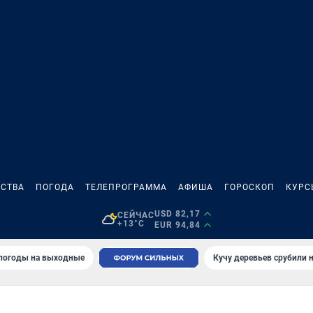
СТВА
ПОГОДА
ТЕЛЕПРОГРАММА
АФИША
ГОРОСКОП
КУРС
USD 82,17
СЕЙЧАС
+13°C
EUR 94,84
 погоды на выходные
Кучу деревьев срубили н