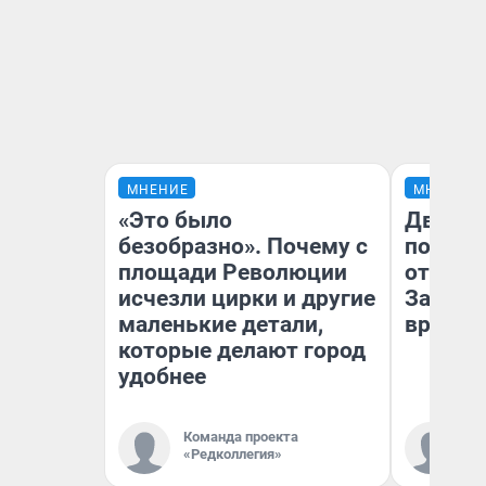
МНЕНИЕ
МНЕНИЕ
«Это было
Два ми
безобразно». Почему с
подъем
площади Революции
от 100 
исчезли цирки и другие
Забайк
маленькие детали,
врачей 
которые делают город
удобнее
Команда проекта
Ко
«Редколлегия»
«Р