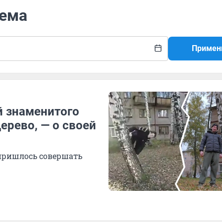
мема
Примен
й знаменитого
ерево, — о своей
 пришлось совершать