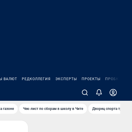
Ы ВАЛЮТ
РЕДКОЛЛЕГИЯ
ЭКСПЕРТЫ
ПРОЕКТЫ
ПРОБКИ
ИГ
а газоне
Чек-лист по сборам в школу в Чите
Дворец спорта требую