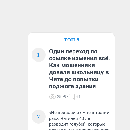
ТОП 5
Один переход по
1
ссылке изменил всё.
Как мошенники
довели школьницу в
Чите до попытки
поджога здания
25 797
61
«Не привози их мне в третий
2
раз». Читинец 40 лет
разводит голубей, которые