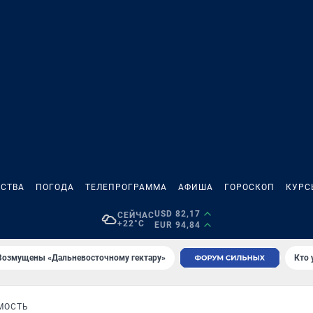
СТВА
ПОГОДА
ТЕЛЕПРОГРАММА
АФИША
ГОРОСКОП
КУРС
USD 82,17
СЕЙЧАС
+22°C
EUR 94,84
Возмущены «Дальневосточному гектару»
Кто 
МОСТЬ