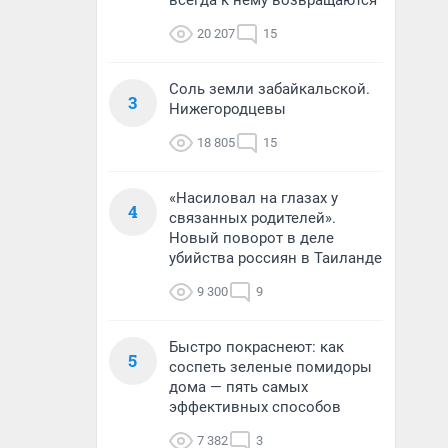
всегда к нему возвращаются
20 207
15
Соль земли забайкальской.
3
Нижегородцевы
18 805
15
«Насиловал на глазах у
4
связанных родителей».
Новый поворот в деле
убийства россиян в Таиланде
9 300
9
Быстро покраснеют: как
5
соспеть зеленые помидоры
дома — пять самых
эффективных способов
7 382
3