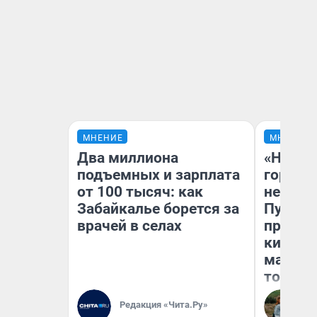
МНЕНИЕ
МНЕНИЕ
Два миллиона
«Нет н
подъемных и зарплата
городов
от 100 тысяч: как
недофи
Забайкалье борется за
Путеше
врачей в селах
проеха
киломе
машине
того
Редакция «Чита.Ру»
Ек