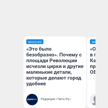
МНЕНИЕ
МНЕНИЕ
«Это было
«Огран
безобразно». Почему с
в голо
площади Революции
Как в 
исчезли цирки и другие
профес
маленькие детали,
ОВЗ
которые делают город
удобнее
Ко
Редакция «Чита.Ру»
«Р