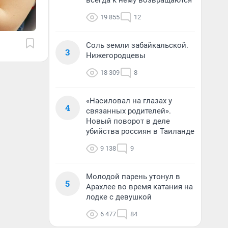
всегда к нему возвращаются
19 855
12
Соль земли забайкальской.
3
Нижегородцевы
18 309
8
«Насиловал на глазах у
4
связанных родителей».
Новый поворот в деле
убийства россиян в Таиланде
9 138
9
Молодой парень утонул в
5
Арахлее во время катания на
лодке с девушкой
6 477
84