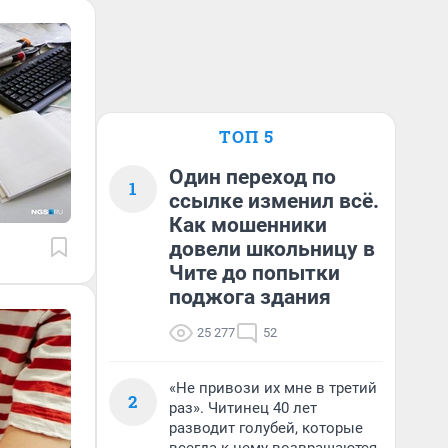
ТОП 5
Один переход по
1
ссылке изменил всё.
Как мошенники
довели школьницу в
Чите до попытки
поджога здания
25 277
52
«Не привози их мне в третий
2
раз». Читинец 40 лет
разводит голубей, которые