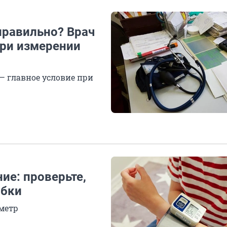
 правильно? Врач
при измерении
— главное условие при
ие: проверьте,
ибки
ометр