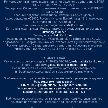
Регистрационный номер и дата принятия решения о регистрации: ЭЛ №
ФС 77 – 83657 от 26.07.2022 г.
Учредитель: Общество с ограниченной ответственностью "ИНТЕРНЕТ
ТЕХНОЛОГИИ"
Главный редактор: Шайтанова Екатерина Александровна
Адрес редакции: 672000, Россия, Чита, ул. Балябина, д. 13, 6 этаж, офис
608, телефон 8 (3022) 40-08-24
Электронный адрес редакции:
chita@shkulev.ru
Контактные данные для Роскомнадзора и государственных органов:
juristnsk@shkulev.ru
Техподдержка:
help@shkulev.ru
Редакционные материалы, опубликованные на сайте до 26.07.2022,
подготовлены Информационным агентством Чита.Ру (Зарегистрировано
Роскомнадзором - Свидетельство о регистрации средства массовой
информации ИА №ФС 77-71394 от 17 октября 2017 года)
РЕКЛАМА НА САЙТЕ
Связаться с отделом продаж: 8 (30-22) 40-08-90,
reklamachita@shkulev.ru
Чат-бот в телеграм:
@shkulev_social_media_gp_bot
Редакция сайта не несет ответственности за достоверность
информации, содержащейся в рекламных объявлениях.
Особенности эксплуатации (использования) веб-портала регулируются:
Руководством пользователя
Описанием функциональных характеристик ПО
Условиями использования веб-портала и политикой
конфиденциальности персональных данных
Веб-портал распространяется в виде интернет-сервиса, специальные
действия по установке на стороне пользователя не требуются