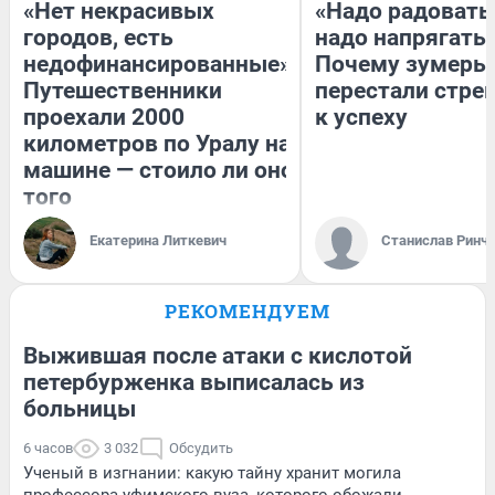
«Нет некрасивых
«Надо радоватьс
городов, есть
надо напрягатьс
недофинансированные».
Почему зумеры
Путешественники
перестали стре
проехали 2000
к успеху
километров по Уралу на
машине — стоило ли оно
того
Екатерина Литкевич
Станислав Ринч
РЕКОМЕНДУЕМ
Выжившая после атаки с кислотой
петербурженка выписалась из
больницы
6 часов
3 032
Обсудить
Ученый в изгнании: какую тайну хранит могила