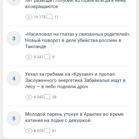
лет разводит голубей, которые всегда к нему
возвращаются
16 175
11
«Насиловал на глазах у связанных родителей».
3
Новый поворот в деле убийства россиян в
Таиланде
8 541
9
Уехал за грибами на «Крузаке» и пропал.
4
Заслуженного энергетика Забайкалья ищут в
лесу — в небо подняли дрон
6 545
38
Молодой парень утонул в Арахлее во время
5
катания на лодке с девушкой
6 029
81