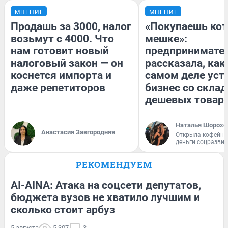
МНЕНИЕ
МНЕНИЕ
Продашь за 3000, налог
«Покупаешь кот
возьмут с 4000. Что
мешке»:
нам готовит новый
предпринимате
налоговый закон — он
рассказала, как
коснется импорта и
самом деле уст
даже репетиторов
бизнес со скла
дешевых товар
Наталья Шорохо
Анастасия Завгородняя
Открыла кофейну
деньги соцразви
РЕКОМЕНДУЕМ
AI-AINA: Атака на соцсети депутатов,
бюджета вузов не хватило лучшим и
сколько стоит арбуз
5 августа
5 307
3