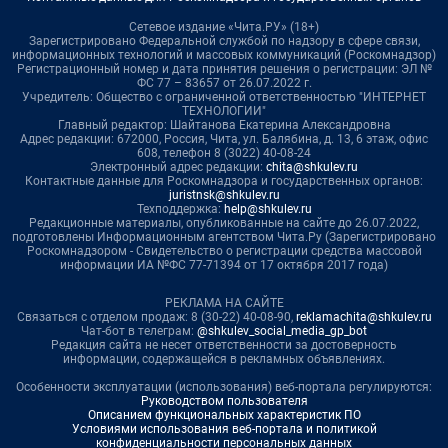
Сетевое издание «Чита.РУ» (18+)
Зарегистрировано Федеральной службой по надзору в сфере связи,
информационных технологий и массовых коммуникаций (Роскомнадзор)
Регистрационный номер и дата принятия решения о регистрации: ЭЛ №
ФС 77 – 83657 от 26.07.2022 г.
Учредитель: Общество с ограниченной ответственностью "ИНТЕРНЕТ
ТЕХНОЛОГИИ"
Главный редактор: Шайтанова Екатерина Александровна
Адрес редакции: 672000, Россия, Чита, ул. Балябина, д. 13, 6 этаж, офис
608, телефон 8 (3022) 40-08-24
Электронный адрес редакции:
chita@shkulev.ru
Контактные данные для Роскомнадзора и государственных органов:
juristnsk@shkulev.ru
Техподдержка:
help@shkulev.ru
Редакционные материалы, опубликованные на сайте до 26.07.2022,
подготовлены Информационным агентством Чита.Ру (Зарегистрировано
Роскомнадзором - Свидетельство о регистрации средства массовой
информации ИА №ФС 77-71394 от 17 октября 2017 года)
РЕКЛАМА НА САЙТЕ
Связаться с отделом продаж: 8 (30-22) 40-08-90,
reklamachita@shkulev.ru
Чат-бот в телеграм:
@shkulev_social_media_gp_bot
Редакция сайта не несет ответственности за достоверность
информации, содержащейся в рекламных объявлениях.
Особенности эксплуатации (использования) веб-портала регулируются:
Руководством пользователя
Описанием функциональных характеристик ПО
Условиями использования веб-портала и политикой
конфиденциальности персональных данных