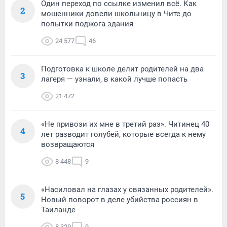
Один переход по ссылке изменил всё. Как
2
мошенники довели школьницу в Чите до
попытки поджога здания
24 577
46
Подготовка к школе делит родителей на два
3
лагеря — узнали, в какой лучше попасть
21 472
«Не привози их мне в третий раз». Читинец 40
4
лет разводит голубей, которые всегда к нему
возвращаются
8 448
9
«Насиловал на глазах у связанных родителей».
5
Новый поворот в деле убийства россиян в
Таиланде
8 329
9