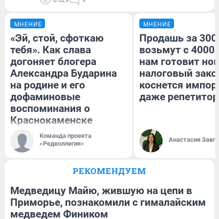
МНЕНИЕ
МНЕНИЕ
«Эй, стой, сфоткаю
Продашь за 3000
тебя». Как слава
возьмут с 4000.
догоняет блогера
нам готовит но
Александра Бударина
налоговый зако
на родине и его
коснется импор
дофаминовые
даже репетитор
воспоминания о
Краснокаменске
Команда проекта
Анастасия Завг
«Редколлегия»
РЕКОМЕНДУЕМ
Медведицу Майю, жившую на цепи в
Приморье, познакомили с гималайским
медведем Фиником