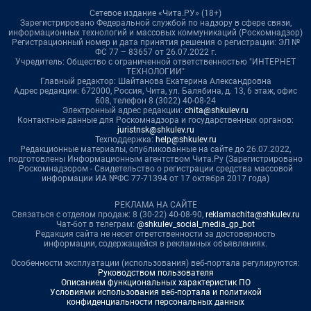
Сетевое издание «Чита.РУ» (18+)
Зарегистрировано Федеральной службой по надзору в сфере связи,
информационных технологий и массовых коммуникаций (Роскомнадзор)
Регистрационный номер и дата принятия решения о регистрации: ЭЛ №
ФС 77 – 83657 от 26.07.2022 г.
Учредитель: Общество с ограниченной ответственностью "ИНТЕРНЕТ
ТЕХНОЛОГИИ"
Главный редактор: Шайтанова Екатерина Александровна
Адрес редакции: 672000, Россия, Чита, ул. Балябина, д. 13, 6 этаж, офис
608, телефон 8 (3022) 40-08-24
Электронный адрес редакции:
chita@shkulev.ru
Контактные данные для Роскомнадзора и государственных органов:
juristnsk@shkulev.ru
Техподдержка:
help@shkulev.ru
Редакционные материалы, опубликованные на сайте до 26.07.2022,
подготовлены Информационным агентством Чита.Ру (Зарегистрировано
Роскомнадзором - Свидетельство о регистрации средства массовой
информации ИА №ФС 77-71394 от 17 октября 2017 года)
РЕКЛАМА НА САЙТЕ
Связаться с отделом продаж: 8 (30-22) 40-08-90,
reklamachita@shkulev.ru
Чат-бот в телеграм:
@shkulev_social_media_gp_bot
Редакция сайта не несет ответственности за достоверность
информации, содержащейся в рекламных объявлениях.
Особенности эксплуатации (использования) веб-портала регулируются:
Руководством пользователя
Описанием функциональных характеристик ПО
Условиями использования веб-портала и политикой
конфиденциальности персональных данных