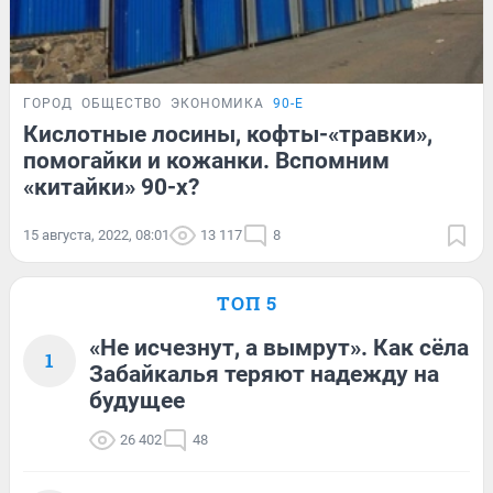
ГОРОД
ОБЩЕСТВО
ЭКОНОМИКА
90-Е
Кислотные лосины, кофты-«травки»,
помогайки и кожанки. Вспомним
«китайки» 90-х?
15 августа, 2022, 08:01
13 117
8
ТОП 5
«Не исчезнут, а вымрут». Как сёла
1
Забайкалья теряют надежду на
будущее
26 402
48