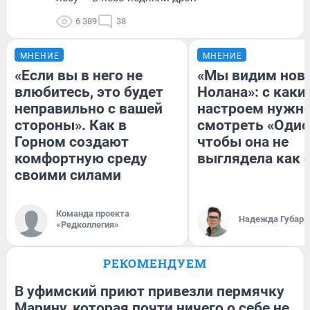
6 389
38
МНЕНИЕ
МНЕНИЕ
«Если вы в него не
«Мы видим нов
влюбитесь, это будет
Нолана»: с каки
неправильно с вашей
настроем нужн
стороны». Как в
смотреть «Одис
Горном создают
чтобы она не
комфортную среду
выглядела как 
своими силами
Команда проекта
Надежда Губарь
«Редколлегия»
РЕКОМЕНДУЕМ
В уфимский приют привезли пермячку
Марину, которая почти ничего о себе не