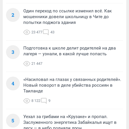
Один переход по ссылке изменил всё. Как
2
мошенники довели школьницу в Чите до
попытки поджога здания
23 477
43
Подготовка к школе делит родителей на два
3
лагеря — узнали, в какой лучше попасть
21 447
«Насиловал на глазах у связанных родителей».
4
Новый поворот в деле убийства россиян в
Таиланде
8 122
9
Уехал за грибами на «Крузаке» и пропал.
5
Заслуженного энергетика Забайкалья ищут в
лесу — в небо подняли дрон