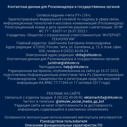
Контактные данные для Роскомнадзора и государственных органов
Сетевое издание «Чита.РУ» (18+)
Зарегистрировано Федеральной службой по надзору в сфере связи,
информационных технологий и массовых коммуникаций (Роскомнадзор)
Регистрационный номер и дата принятия решения о регистрации: ЭЛ №
ФС 77 – 83657 от 26.07.2022 г.
Учредитель: Общество с ограниченной ответственностью "ИНТЕРНЕТ
ТЕХНОЛОГИИ"
Главный редактор: Шайтанова Екатерина Александровна
Адрес редакции: 672000, Россия, Чита, ул. Балябина, д. 13, 6 этаж, офис
608, телефон 8 (3022) 40-08-24
Электронный адрес редакции:
chita@shkulev.ru
Контактные данные для Роскомнадзора и государственных органов:
juristnsk@shkulev.ru
Техподдержка:
help@shkulev.ru
Редакционные материалы, опубликованные на сайте до 26.07.2022,
подготовлены Информационным агентством Чита.Ру (Зарегистрировано
Роскомнадзором - Свидетельство о регистрации средства массовой
информации ИА №ФС 77-71394 от 17 октября 2017 года)
РЕКЛАМА НА САЙТЕ
Связаться с отделом продаж: 8 (30-22) 40-08-90,
reklamachita@shkulev.ru
Чат-бот в телеграм:
@shkulev_social_media_gp_bot
Редакция сайта не несет ответственности за достоверность
информации, содержащейся в рекламных объявлениях.
Особенности эксплуатации (использования) веб-портала регулируются:
Руководством пользователя
Описанием функциональных характеристик ПО