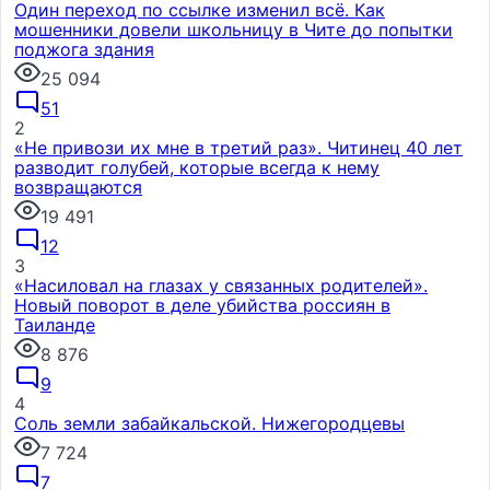
Один переход по ссылке изменил всё. Как
мошенники довели школьницу в Чите до попытки
поджога здания
25 094
51
2
«Не привози их мне в третий раз». Читинец 40 лет
разводит голубей, которые всегда к нему
возвращаются
19 491
12
3
«Насиловал на глазах у связанных родителей».
Новый поворот в деле убийства россиян в
Таиланде
8 876
9
4
Соль земли забайкальской. Нижегородцевы
7 724
7