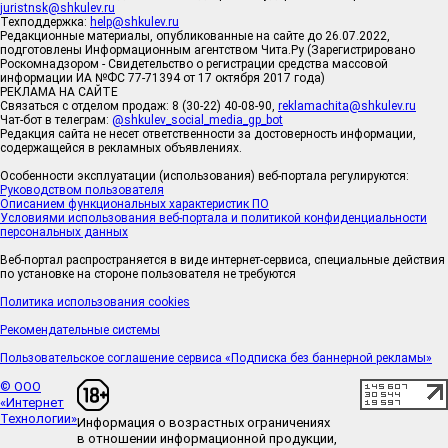
juristnsk@shkulev.ru
Техподдержка:
help@shkulev.ru
Редакционные материалы, опубликованные на сайте до 26.07.2022,
подготовлены Информационным агентством Чита.Ру (Зарегистрировано
Роскомнадзором - Свидетельство о регистрации средства массовой
информации ИА №ФС 77-71394 от 17 октября 2017 года)
РЕКЛАМА НА САЙТЕ
Связаться с отделом продаж: 8 (30-22) 40-08-90,
reklamachita@shkulev.ru
Чат-бот в телеграм:
@shkulev_social_media_gp_bot
Редакция сайта не несет ответственности за достоверность информации,
содержащейся в рекламных объявлениях.
Особенности эксплуатации (использования) веб-портала регулируются:
Руководством пользователя
Описанием функциональных характеристик ПО
Условиями использования веб-портала и политикой конфиденциальности
персональных данных
Веб-портал распространяется в виде интернет-сервиса, специальные действия
по установке на стороне пользователя не требуются
Политика использования cookies
Рекомендательные системы
Пользовательское соглашение сервиса «Подписка без баннерной рекламы»
© ООО
«Интернет
Технологии»
Информация о возрастных ограничениях
в отношении информационной продукции,