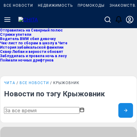
ВСЕ НОВОСТИ
НЕДВИЖИМОСТЬ
ПРОМОКОДЫ
ЗНАКОМСТВ
Отправились на Северный полюс
Стрижи улетели
Водитель BMW сбил девочку
Чек-лист по сборам в школу в Чите
История забайкальской фамилии
Сквер Любви и верности обновят
Заблудилась и провела ночь в лесу
Поймали ночных дрифтунов
ЧИТА
ВСЕ НОВОСТИ
КРЫЖОВНИК
Новости по тэгу Крыжовник