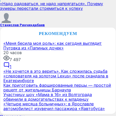
«Надо радоваться, не надо напрягаться». Почему
зумеры перестали стремиться к успеху
Станислав Ринчиндабаев
РЕКОМЕНДУЕМ
«Меня бесила моя роль»: как сегодня выглядит
Пуговка из «Папиных дочек»
20 часов
7 497
1
«Не хочется в это верить». Как сложилась судьба
«следователя на золотом Lexus» после скандала в
Екатеринбурге
Как приготовить фаршированные перцы — простой
рецепт от жительницы Барнаула
Участницу шоу «Мама в 16» из Волгограда
обвинили в домогательствах к младенцу
«Четыре месяца больничных»: в Ярославле
автомобилист изувечил пассажира «Яавтобуса»