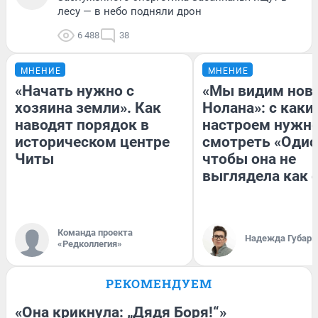
лесу — в небо подняли дрон
6 488
38
МНЕНИЕ
МНЕНИЕ
«Начать нужно с
«Мы видим нов
хозяина земли». Как
Нолана»: с каки
наводят порядок в
настроем нужн
историческом центре
смотреть «Одис
Читы
чтобы она не
выглядела как 
Команда проекта
Надежда Губарь
«Редколлегия»
РЕКОМЕНДУЕМ
«Она крикнула: „Дядя Боря!“»