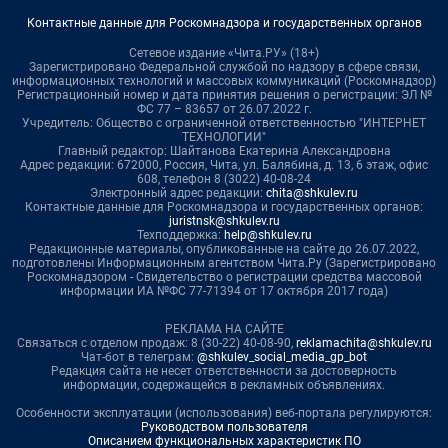
Контактные данные для Роскомнадзора и государственных органов
Сетевое издание «Чита.РУ» (18+)
Зарегистрировано Федеральной службой по надзору в сфере связи,
информационных технологий и массовых коммуникаций (Роскомнадзор)
Регистрационный номер и дата принятия решения о регистрации: ЭЛ №
ФС 77 – 83657 от 26.07.2022 г.
Учредитель: Общество с ограниченной ответственностью "ИНТЕРНЕТ
ТЕХНОЛОГИИ"
Главный редактор: Шайтанова Екатерина Александровна
Адрес редакции: 672000, Россия, Чита, ул. Балябина, д. 13, 6 этаж, офис
608, телефон 8 (3022) 40-08-24
Электронный адрес редакции:
chita@shkulev.ru
Контактные данные для Роскомнадзора и государственных органов:
juristnsk@shkulev.ru
Техподдержка:
help@shkulev.ru
Редакционные материалы, опубликованные на сайте до 26.07.2022,
подготовлены Информационным агентством Чита.Ру (Зарегистрировано
Роскомнадзором - Свидетельство о регистрации средства массовой
информации ИА №ФС 77-71394 от 17 октября 2017 года)
РЕКЛАМА НА САЙТЕ
Связаться с отделом продаж: 8 (30-22) 40-08-90,
reklamachita@shkulev.ru
Чат-бот в телеграм:
@shkulev_social_media_gp_bot
Редакция сайта не несет ответственности за достоверность
информации, содержащейся в рекламных объявлениях.
Особенности эксплуатации (использования) веб-портала регулируются:
Руководством пользователя
Описанием функциональных характеристик ПО