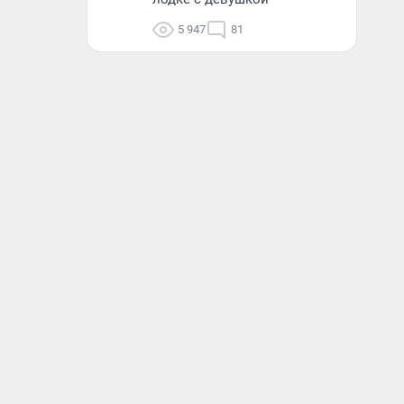
5 947
81