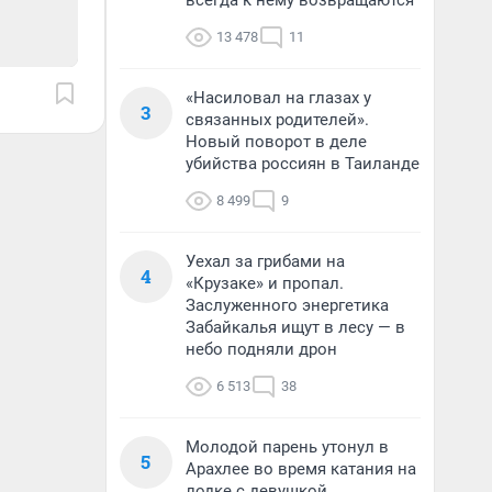
всегда к нему возвращаются
13 478
11
«Насиловал на глазах у
3
связанных родителей».
Новый поворот в деле
убийства россиян в Таиланде
8 499
9
Уехал за грибами на
4
«Крузаке» и пропал.
Заслуженного энергетика
Забайкалья ищут в лесу — в
небо подняли дрон
6 513
38
Молодой парень утонул в
5
Арахлее во время катания на
лодке с девушкой