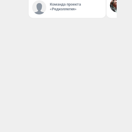
Команда проекта
Бл
вл
«Редколлегия»
би