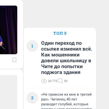
ТОП 5
Один переход по
1
ссылке изменил всё.
Как мошенники
довели школьницу в
Чите до попытки
поджога здания
24 773
50
«Не привози их мне в третий
2
раз». Читинец 40 лет
разводит голубей, которые