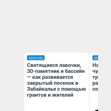
МНЕНИЕ
МНЕНИЕ
Светящиеся лавочки,
Наслед
3D‑памятник и бассейн
чудом 
— как развивается
трансп
закрытый поселок в
разнес
Забайкалье с помощью
советс
грантов и жителей
Ол