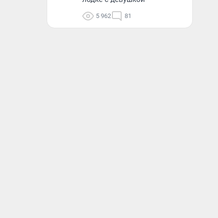
5 962
81