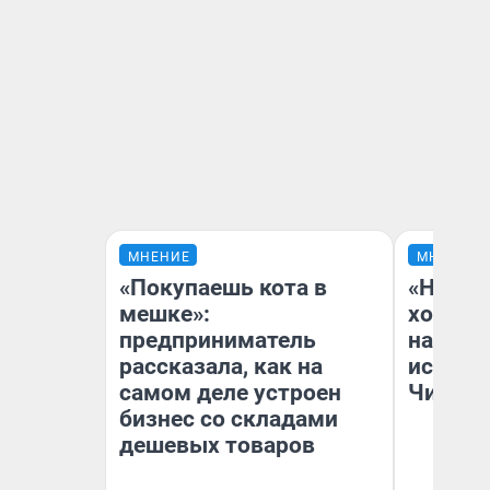
МНЕНИЕ
МНЕНИЕ
«Покупаешь кота в
«Начат
мешке»:
хозяин
предприниматель
наводя
рассказала, как на
истори
самом деле устроен
Читы
бизнес со складами
дешевых товаров