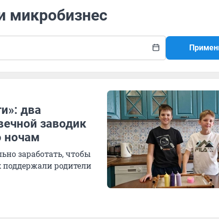
 и микробизнес
Примен
ти»: два
вечной заводик
о ночам
ьно заработать, чтобы
х поддержали родители