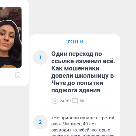
ТОП 5
Один переход по
1
ссылке изменил всё.
Как мошенники
довели школьницу в
Чите до попытки
поджога здания
24 787
50
«Не привози их мне в третий
2
раз». Читинец 40 лет
разводит голубей, которые