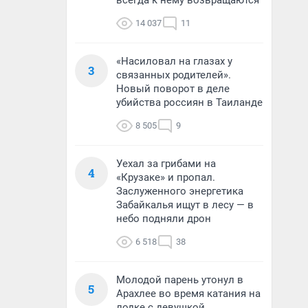
всегда к нему возвращаются
14 037
11
«Насиловал на глазах у
3
связанных родителей».
Новый поворот в деле
убийства россиян в Таиланде
8 505
9
Уехал за грибами на
4
«Крузаке» и пропал.
Заслуженного энергетика
Забайкалья ищут в лесу — в
небо подняли дрон
6 518
38
Молодой парень утонул в
5
Арахлее во время катания на
лодке с девушкой