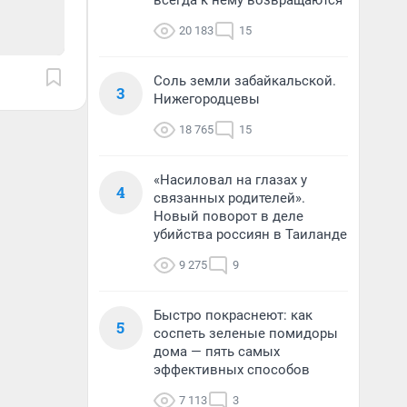
всегда к нему возвращаются
20 183
15
Соль земли забайкальской.
3
Нижегородцевы
18 765
15
«Насиловал на глазах у
4
связанных родителей».
Новый поворот в деле
убийства россиян в Таиланде
9 275
9
Быстро покраснеют: как
5
соспеть зеленые помидоры
дома — пять самых
эффективных способов
7 113
3