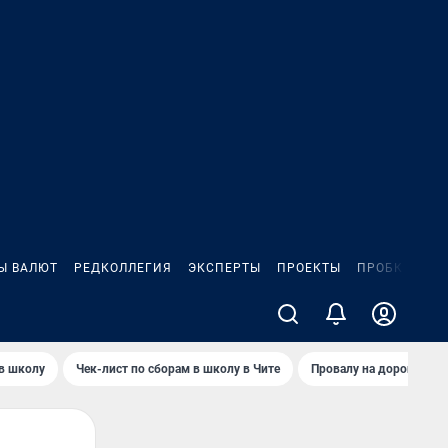
Ы ВАЛЮТ
РЕДКОЛЛЕГИЯ
ЭКСПЕРТЫ
ПРОЕКТЫ
ПРОБКИ
ИГ
 в школу
Чек-лист по сборам в школу в Чите
Провалу на дороге пол