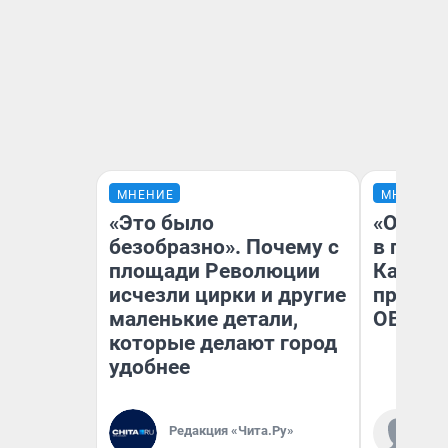
МНЕНИЕ
МНЕНИЕ
«Это было
«Огран
безобразно». Почему с
в голо
площади Революции
Как в 
исчезли цирки и другие
профес
маленькие детали,
ОВЗ
которые делают город
удобнее
Ко
Редакция «Чита.Ру»
«Р