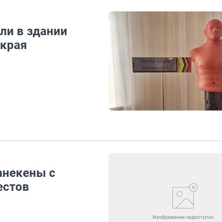
ли в здании
 края
анекены с
естов