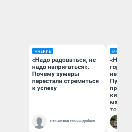
МНЕНИЕ
МНЕНИЕ
«Надо радоваться, не
«Нет н
надо напрягаться».
городов
Почему зумеры
недофи
перестали стремиться
Путеше
к успеху
проеха
киломе
машине
того
Станислав Ринчиндабаев
Ек