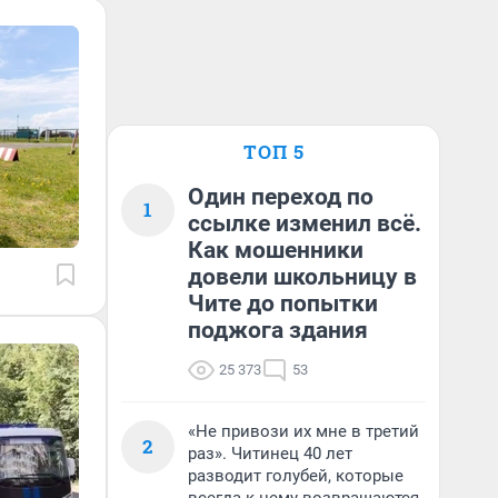
ТОП 5
Один переход по
1
ссылке изменил всё.
Как мошенники
довели школьницу в
Чите до попытки
поджога здания
25 373
53
«Не привози их мне в третий
2
раз». Читинец 40 лет
разводит голубей, которые