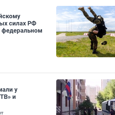
йскому
ых силах РФ
а федеральном
мали у
ТВ» и
рт