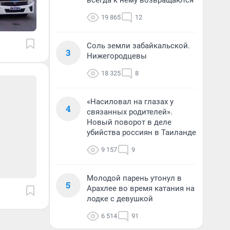
всегда к нему возвращаются
19 865
12
Соль земли забайкальской.
3
Нижегородцевы
18 325
8
«Насиловал на глазах у
4
связанных родителей».
Новый поворот в деле
убийства россиян в Таиланде
9 157
9
Молодой парень утонул в
5
Арахлее во время катания на
лодке с девушкой
6 514
91