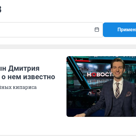
В
Примен
ын Дмитрия
 о нем известно
ойных кипариса