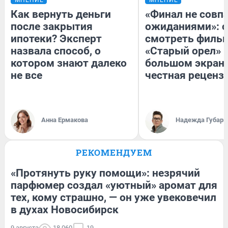
Как вернуть деньги
«Финал не совпа
после закрытия
ожиданиями»: с
ипотеки? Эксперт
смотреть филь
назвала способ, о
«Старый орел» 
котором знают далеко
большом экран
не все
честная реценз
Анна Ермакова
Надежда Губарь
РЕКОМЕНДУЕМ
«Протянуть руку помощи»: незрячий
парфюмер создал «уютный» аромат для
тех, кому страшно, — он уже увековечил
в духах Новосибирск
9 августа
18 060
19