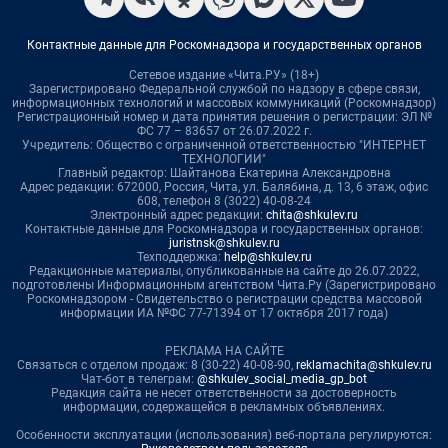
Контактные данные для Роскомнадзора и государственных органов
Сетевое издание «Чита.РУ» (18+)
Зарегистрировано Федеральной службой по надзору в сфере связи,
информационных технологий и массовых коммуникаций (Роскомнадзор)
Регистрационный номер и дата принятия решения о регистрации: ЭЛ №
ФС 77 – 83657 от 26.07.2022 г.
Учредитель: Общество с ограниченной ответственностью "ИНТЕРНЕТ
ТЕХНОЛОГИИ"
Главный редактор: Шайтанова Екатерина Александровна
Адрес редакции: 672000, Россия, Чита, ул. Балябина, д. 13, 6 этаж, офис
608, телефон 8 (3022) 40-08-24
Электронный адрес редакции:
chita@shkulev.ru
Контактные данные для Роскомнадзора и государственных органов:
juristnsk@shkulev.ru
Техподдержка:
help@shkulev.ru
Редакционные материалы, опубликованные на сайте до 26.07.2022,
подготовлены Информационным агентством Чита.Ру (Зарегистрировано
Роскомнадзором - Свидетельство о регистрации средства массовой
информации ИА №ФС 77-71394 от 17 октября 2017 года)
РЕКЛАМА НА САЙТЕ
Связаться с отделом продаж: 8 (30-22) 40-08-90,
reklamachita@shkulev.ru
Чат-бот в телеграм:
@shkulev_social_media_gp_bot
Редакция сайта не несет ответственности за достоверность
информации, содержащейся в рекламных объявлениях.
Особенности эксплуатации (использования) веб-портала регулируются: