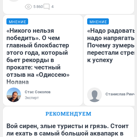
5 860
4
МНЕНИЕ
МНЕНИЕ
«Никого нельзя
«Надо радоватьс
победить». О чем
надо напрягатьс
главный блокбастер
Почему зумеры
этого года, который
перестали стре
бьет рекорды в
к успеху
прокате: честный
отзыв на «Одиссею»
Нолана
Стас Соколов
Станислав Ринч
Эксперт
РЕКОМЕНДУЕМ
Вой сирен, злые туристы и грязь. Стоит
ли ехать в самый большой аквапарк в