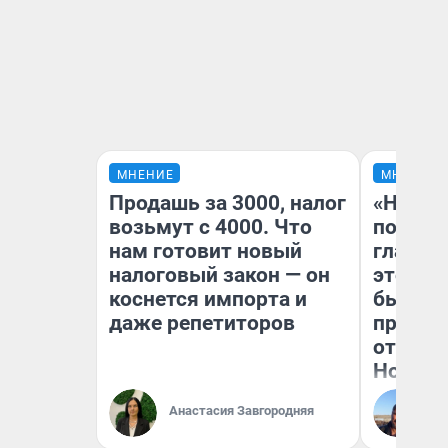
МНЕНИЕ
МНЕНИЕ
Продашь за 3000, налог
«Никог
возьмут с 4000. Что
победи
нам готовит новый
главны
налоговый закон — он
этого г
коснется импорта и
бьет р
даже репетиторов
прокат
отзыв 
Нолана
Ст
Анастасия Завгородняя
Эк