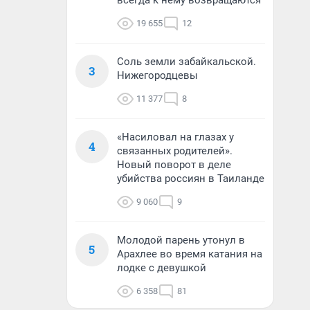
всегда к нему возвращаются
19 655
12
Соль земли забайкальской.
3
Нижегородцевы
11 377
8
«Насиловал на глазах у
4
связанных родителей».
Новый поворот в деле
убийства россиян в Таиланде
9 060
9
Молодой парень утонул в
5
Арахлее во время катания на
лодке с девушкой
6 358
81