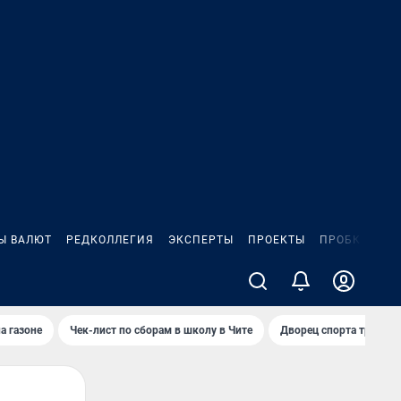
Ы ВАЛЮТ
РЕДКОЛЛЕГИЯ
ЭКСПЕРТЫ
ПРОЕКТЫ
ПРОБКИ
ИГ
а газоне
Чек-лист по сборам в школу в Чите
Дворец спорта требую