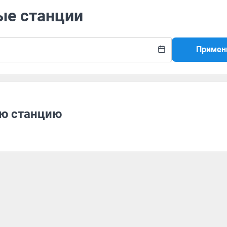
ые станции
Примен
ую станцию