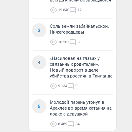
всегда к нему возвращаются
19 840
12
Соль земли забайкальской.
3
Нижегородцевы
18 267
8
«Насиловал на глазах у
4
связанных родителей».
Новый поворот в деле
убийства россиян в Таиланде
9 134
9
Молодой парень утонул в
5
Арахлее во время катания на
лодке с девушкой
6 469
84