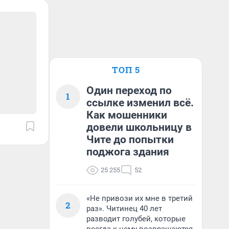
ТОП 5
Один переход по
1
ссылке изменил всё.
Как мошенники
довели школьницу в
Чите до попытки
поджога здания
25 255
52
«Не привози их мне в третий
2
раз». Читинец 40 лет
разводит голубей, которые