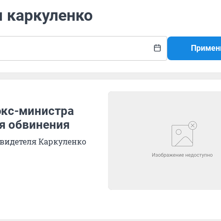
я каркуленко
Примен
экс-министра
ля обвинения
свидетеля Каркуленко