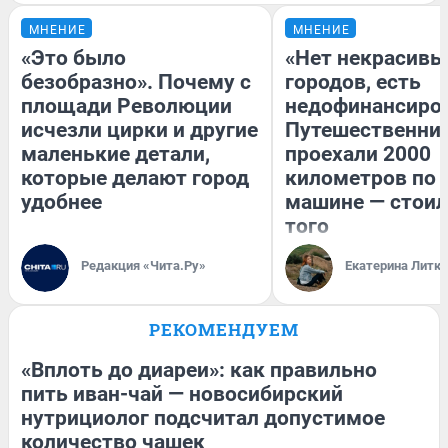
МНЕНИЕ
МНЕНИЕ
«Это было
«Нет некрасивы
безобразно». Почему с
городов, есть
площади Революции
недофинансиро
исчезли цирки и другие
Путешественни
маленькие детали,
проехали 2000
которые делают город
километров по 
удобнее
машине — стоил
того
Редакция «Чита.Ру»
Екатерина Литк
РЕКОМЕНДУЕМ
«Вплоть до диареи»: как правильно
пить иван-чай — новосибирский
нутрициолог подсчитал допустимое
количество чашек