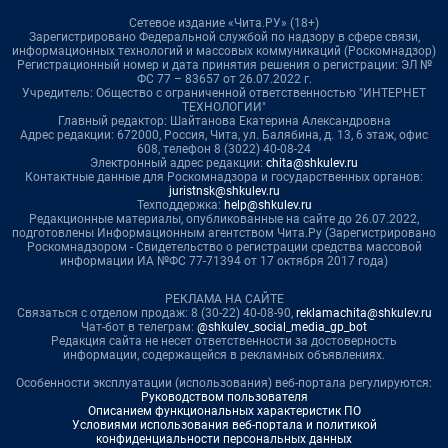
Сетевое издание «Чита.РУ» (18+)
Зарегистрировано Федеральной службой по надзору в сфере связи,
информационных технологий и массовых коммуникаций (Роскомнадзор)
Регистрационный номер и дата принятия решения о регистрации: ЭЛ №
ФС 77 – 83657 от 26.07.2022 г.
Учредитель: Общество с ограниченной ответственностью "ИНТЕРНЕТ
ТЕХНОЛОГИИ"
Главный редактор: Шайтанова Екатерина Александровна
Адрес редакции: 672000, Россия, Чита, ул. Балябина, д. 13, 6 этаж, офис
608, телефон 8 (3022) 40-08-24
Электронный адрес редакции:
chita@shkulev.ru
Контактные данные для Роскомнадзора и государственных органов:
juristnsk@shkulev.ru
Техподдержка:
help@shkulev.ru
Редакционные материалы, опубликованные на сайте до 26.07.2022,
подготовлены Информационным агентством Чита.Ру (Зарегистрировано
Роскомнадзором - Свидетельство о регистрации средства массовой
информации ИА №ФС 77-71394 от 17 октября 2017 года)
РЕКЛАМА НА САЙТЕ
Связаться с отделом продаж: 8 (30-22) 40-08-90,
reklamachita@shkulev.ru
Чат-бот в телеграм:
@shkulev_social_media_gp_bot
Редакция сайта не несет ответственности за достоверность
информации, содержащейся в рекламных объявлениях.
Особенности эксплуатации (использования) веб-портала регулируются:
Руководством пользователя
Описанием функциональных характеристик ПО
Условиями использования веб-портала и политикой
конфиденциальности персональных данных