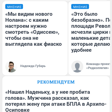
МНЕНИЕ
МНЕНИЕ
«Мы видим нового
«Это было
Нолана»: с каким
безобразно». П
настроем нужно
площади Револ
смотреть «Одиссею»,
исчезли цирки и
чтобы она не
маленькие дета
выглядела как фиаско
которые делают
удобнее
Команда проект
Надежда Губарь
«Редколлегия»
РЕКОМЕНДУЕМ
«Нашел Наденьку, а у нее пробита
голова». Мужчина рассказал, как
потерял жену при атаке БПЛА в Архипо-
Осиповке