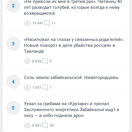
«Не привози их мне в третий раз». Читинец 40
2
лет разводит голубей, которые всегда к нему
возвращаются
19 441
11
«Насиловал на глазах у связанных родителей».
3
Новый поворот в деле убийства россиян в
Таиланде
8 826
9
Соль земли забайкальской. Нижегородцевы
4
7 051
7
Уехал за грибами на «Крузаке» и пропал.
5
Заслуженного энергетика Забайкалья ищут в
лесу — в небо подняли дрон
6 681
39