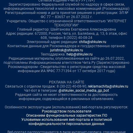
Сетевое издание «Чита.РУ» (18+)
Зарегистрировано Федеральной службой по надзору в сфере связи,
информационных технологий и массовых коммуникаций (Роскомнадзор)
Регистрационный номер и дата принятия решения о регистрации: ЭЛ №
ФС 77 – 83657 от 26.07.2022 г.
Учредитель: Общество с ограниченной ответственностью "ИНТЕРНЕТ
ТЕХНОЛОГИИ"
Главный редактор: Шайтанова Екатерина Александровна
Адрес редакции: 672000, Россия, Чита, ул. Балябина, д. 13, 6 этаж, офис
608, телефон 8 (3022) 40-08-24
Электронный адрес редакции:
chita@shkulev.ru
Контактные данные для Роскомнадзора и государственных органов:
juristnsk@shkulev.ru
Техподдержка:
help@shkulev.ru
Редакционные материалы, опубликованные на сайте до 26.07.2022,
подготовлены Информационным агентством Чита.Ру (Зарегистрировано
Роскомнадзором - Свидетельство о регистрации средства массовой
информации ИА №ФС 77-71394 от 17 октября 2017 года)
РЕКЛАМА НА САЙТЕ
Связаться с отделом продаж: 8 (30-22) 40-08-90,
reklamachita@shkulev.ru
Чат-бот в телеграм:
@shkulev_social_media_gp_bot
Редакция сайта не несет ответственности за достоверность
информации, содержащейся в рекламных объявлениях.
Особенности эксплуатации (использования) веб-портала регулируются:
Руководством пользователя
Описанием функциональных характеристик ПО
Условиями использования веб-портала и политикой
конфиденциальности персональных данных
Веб-портал распространяется в виде интернет-сервиса, специальные