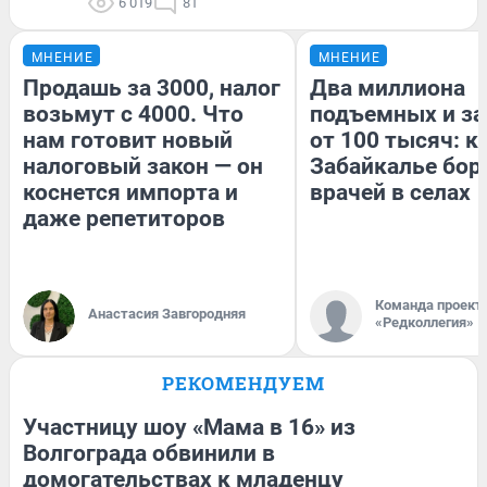
6 019
81
МНЕНИЕ
МНЕНИЕ
Продашь за 3000, налог
Два миллиона
возьмут с 4000. Что
подъемных и за
нам готовит новый
от 100 тысяч: к
налоговый закон — он
Забайкалье бор
коснется импорта и
врачей в селах
даже репетиторов
Команда проект
Анастасия Завгородняя
«Редколлегия»
РЕКОМЕНДУЕМ
Участницу шоу «Мама в 16» из
Волгограда обвинили в
домогательствах к младенцу