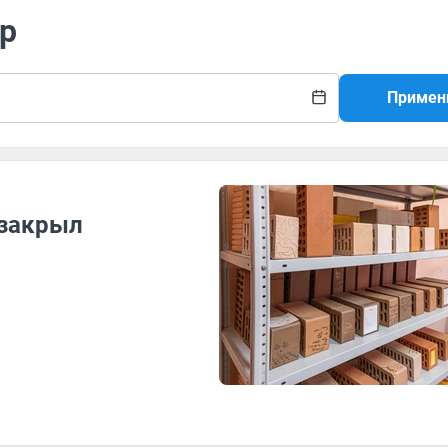
ир
Примен
 закрыл