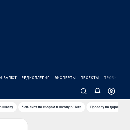
Ы ВАЛЮТ
РЕДКОЛЛЕГИЯ
ЭКСПЕРТЫ
ПРОЕКТЫ
ПРОБКИ
ИГ
 в школу
Чек-лист по сборам в школу в Чите
Провалу на дороге пол