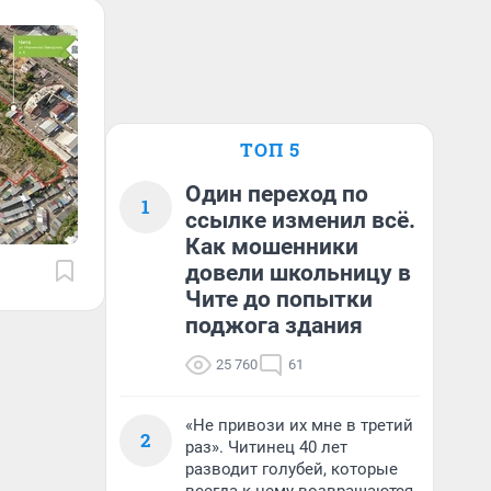
ТОП 5
Один переход по
1
ссылке изменил всё.
Как мошенники
довели школьницу в
Чите до попытки
поджога здания
25 760
61
«Не привози их мне в третий
2
раз». Читинец 40 лет
разводит голубей, которые