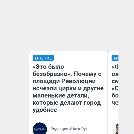
МНЕНИЕ
МНЕНИЕ
«Это было
«Финал
безобразно». Почему с
ожидан
площади Революции
смотре
исчезли цирки и другие
«Стары
маленькие детали,
большо
которые делают город
честна
удобнее
Редакция «Чита.Ру»
На