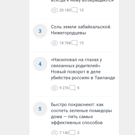
всегда к нему возвращаются
20 185
15
Соль земли забайкальской.
3
Нижегородцевы
18 768
15
«Насиловал на глазах у
4
связанных родителей».
Новый поворот в деле
убийства россиян в Таиланде
9 276
9
Быстро покраснеют: как
5
соспеть зеленые помидоры
дома — пять самых
эффективных способов
7 140
3