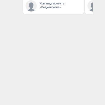
Команда проекта
Ко
«Редколлегия»
«Р