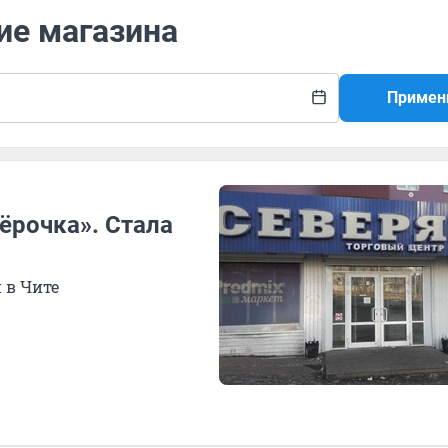
ие магазина
Примен
ёрочка». Стала
 в Чите