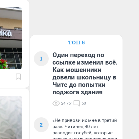
ТОП 5
Один переход по
1
ссылке изменил всё.
Как мошенники
довели школьницу в
Чите до попытки
поджога здания
24 751
50
«Не привози их мне в третий
2
раз». Читинец 40 лет
разводит голубей, которые