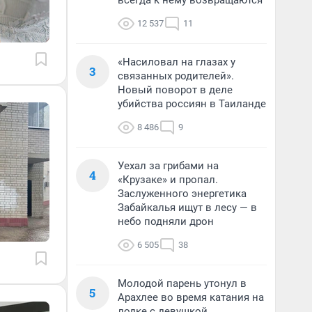
всегда к нему возвращаются
12 537
11
«Насиловал на глазах у
3
связанных родителей».
Новый поворот в деле
убийства россиян в Таиланде
8 486
9
Уехал за грибами на
4
«Крузаке» и пропал.
Заслуженного энергетика
Забайкалья ищут в лесу — в
небо подняли дрон
6 505
38
Молодой парень утонул в
5
Арахлее во время катания на
лодке с девушкой