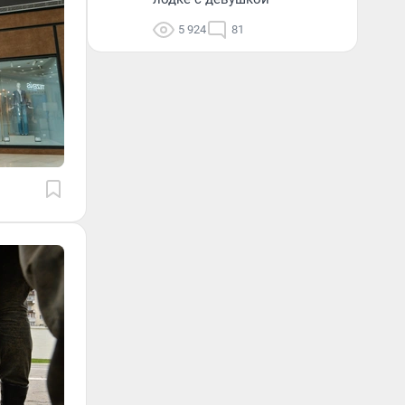
5 924
81