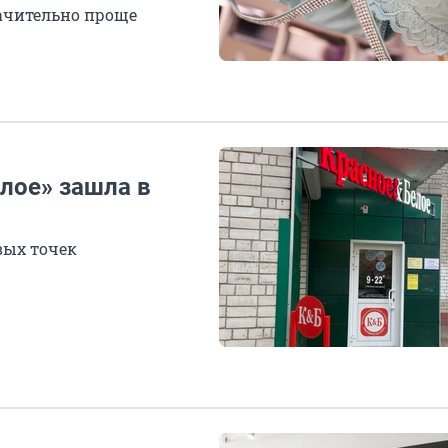
начительно проще
лое» зашла в
вых точек