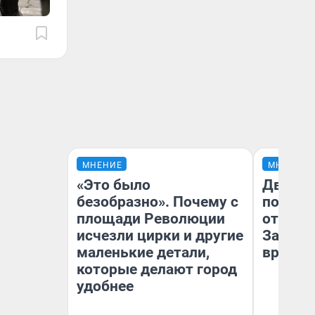
МНЕНИЕ
МНЕНИЕ
«Это было
Два ми
безобразно». Почему с
подъем
площади Революции
от 100 
исчезли цирки и другие
Забайк
маленькие детали,
врачей 
которые делают город
удобнее