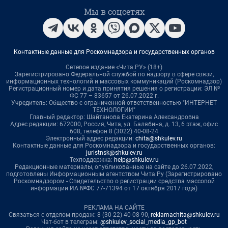
Мы в соцсетях
Контактные данные для Роскомнадзора и государственных органов
Сетевое издание «Чита.РУ» (18+)
Зарегистрировано Федеральной службой по надзору в сфере связи,
информационных технологий и массовых коммуникаций (Роскомнадзор)
Регистрационный номер и дата принятия решения о регистрации: ЭЛ №
ФС 77 – 83657 от 26.07.2022 г.
Учредитель: Общество с ограниченной ответственностью "ИНТЕРНЕТ
ТЕХНОЛОГИИ"
Главный редактор: Шайтанова Екатерина Александровна
Адрес редакции: 672000, Россия, Чита, ул. Балябина, д. 13, 6 этаж, офис
608, телефон 8 (3022) 40-08-24
Электронный адрес редакции:
chita@shkulev.ru
Контактные данные для Роскомнадзора и государственных органов:
juristnsk@shkulev.ru
Техподдержка:
help@shkulev.ru
Редакционные материалы, опубликованные на сайте до 26.07.2022,
подготовлены Информационным агентством Чита.Ру (Зарегистрировано
Роскомнадзором - Свидетельство о регистрации средства массовой
информации ИА №ФС 77-71394 от 17 октября 2017 года)
РЕКЛАМА НА САЙТЕ
Связаться с отделом продаж: 8 (30-22) 40-08-90,
reklamachita@shkulev.ru
Чат-бот в телеграм:
@shkulev_social_media_gp_bot