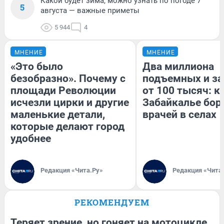
Какой будет зима, можно узнать по погоде 7
5
августа — важные приметы
5 944
4
МНЕНИЕ
МНЕНИЕ
«Это было
Два миллиона
безобразно». Почему с
подъемных и за
площади Революции
от 100 тысяч: к
исчезли цирки и другие
Забайкалье бор
маленькие детали,
врачей в селах
которые делают город
удобнее
Редакция «Чита.Ру»
Редакция «Чита
РЕКОМЕНДУЕМ
Теряет зрение, но гоняет на мотоцикле