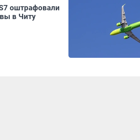
 S7 оштрафовали
квы в Читу