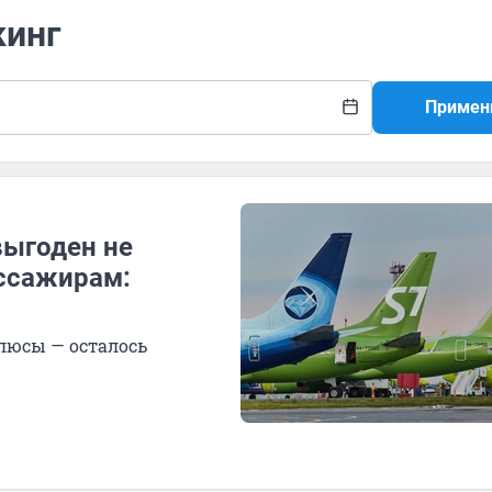
кинг
Примен
выгоден не
ассажирам:
плюсы — осталось