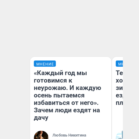
МНЕНИЕ
МНЕНИЕ
«Каждый год мы
Тепло 
готовимся к
холодн
неурожаю. И каждую
зимой.
осень пытаемся
ездит н
избавиться от него».
плюсы 
Зачем люди ездят на
дачу
Любовь Никитина
Д