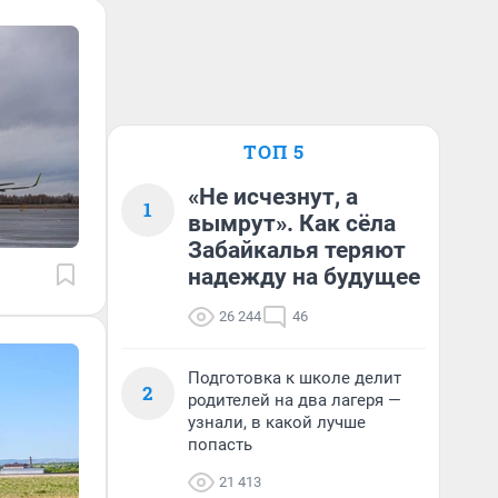
ТОП 5
«Не исчезнут, а
1
вымрут». Как сёла
Забайкалья теряют
надежду на будущее
26 244
46
Подготовка к школе делит
2
родителей на два лагеря —
узнали, в какой лучше
попасть
21 413