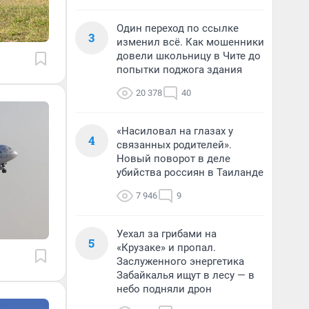
Один переход по ссылке
3
изменил всё. Как мошенники
довели школьницу в Чите до
попытки поджога здания
20 378
40
«Насиловал на глазах у
4
связанных родителей».
Новый поворот в деле
убийства россиян в Таиланде
7 946
9
Уехал за грибами на
5
«Крузаке» и пропал.
Заслуженного энергетика
Забайкалья ищут в лесу — в
небо подняли дрон