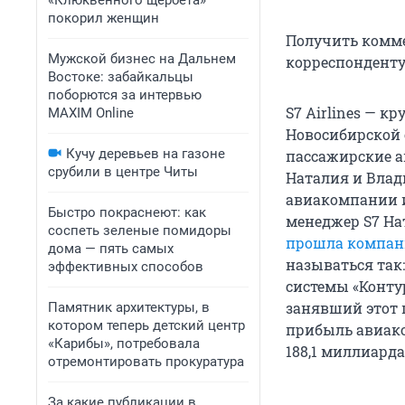
«Клюквенного щербета»
покорил женщин
Получить комм
Мужской бизнес на Дальнем
корреспонденту 
Востоке: забайкальцы
поборются за интервью
S7 Airlines — 
MAXIM Online
Новосибирской 
Кучу деревьев на газоне
пассажирские ав
срубили в центре Читы
Наталия и Влад
авиакомпании и 
Быстро покраснеют: как
менеджер S7 Н
соспеть зеленые помидоры
прошла компан
дома — пять самых
называться так
эффективных способов
системы «Конту
занявший этот п
Памятник архитектуры, в
котором теперь детский центр
прибыль авиак
«Карибы», потребовала
188,1 миллиарда
отремонтировать прокуратура
За какие публикации в