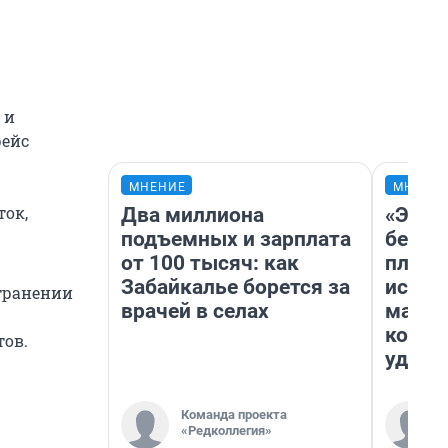
 и
рейс
МНЕНИЕ
МНЕНИ
ток,
Два миллиона
«Это 
подъемных и зарплата
безоб
от 100 тысяч: как
площа
Забайкалье борется за
исчез
транении
врачей в селах
мален
котор
ов.
удобн
Команда проекта
«Редколлегия»