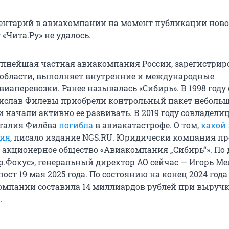
ентарий в авиакомпании на момент публикации ново
«Чита.Ру» не удалось.
крупнейшая частная авиакомпания России, зарегистрир
области, выполняет внутренние и международные
иаперевозки. Ранее называлась «Сибирь». В 1998 году
ислав Филевы приобрели контрольный пакет неболь
начали активно ее развивать. В 2019 году совладелиц
аталия Филёва
погибла
в авиакатастрофе. О том,
какой 
ия
, писало издание NGS.RU. Юридически компания п
: акционерное общество «Авиакомпания „Сибирь“». П
р.Фокус», генеральный директор АО сейчас — Игорь Ме
ост 19 мая 2025 года. По состоянию на конец 2024 года
омпании составила
14 миллиардов
рублей при выручк
.