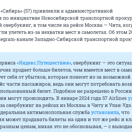
Сибирь» (S7) привлекли к административной
и по инициативе Новосибирской транспортной проку
овербукинг, в том числе на рейсе Москва — Чита, когд
и улететь из-за нехватки мест в самолетах. Об этом 2
elegram-канале Западно-Сибирской транспортной прок
ервиса
«Яндекс.Путешествия»
, овербукинг — это ситуа
зчик продает больше билетов, чем имеется мест в само
ует себя от убытков, которые понесет из-за возможной
йс части пассажиров, ведь они могут потребовать воз
спользованный билет. Подобное не разрешено в России,
ии могут происходить. В январе 2024 года S7 Airlines
у
за овербукинг на рейсах из Москвы в Читу и Улан-Удэ.
едеральная антимонопольная служба
установила
, что
 может продавать билеты на один и тот же рейс и кл
разным ценам, никак это не обосновывая, — с вывода