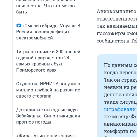
неизвестна. Что это могло
Авиакомпанию «
быть
ответственност
так называемый 
«Смели гибриды Voyah». В
России возник дефицит
пассажиры смогл
электромобилей
сообщается в T
Тигры на пляже и 300 оленей
в дикой природе: топ-24
самых красивых бухт
По данным с
Приморского края
когда перево
Так он страх
Студентка ИРНИТУ получила
неявки на ре
миллион рублей на развитие
денег за неи
своего стартапа
такие ситуац
штрафовали
Дождливые выходные ждут
Забайкалье. Синоптики дали
же месяце Ф
прогноз погоды
авиакомпания
комфорта по 
«Жила тут интеллигенция».