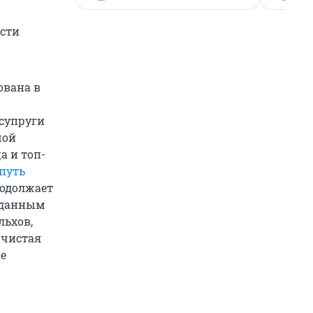
сти
ована в
 супруги
шой
а и топ-
путь
родолжает
о данным
льхов,
 чистая
е