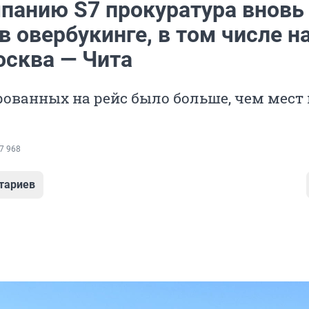
панию S7 прокуратура вновь
в овербукинге, в том числе н
осква — Чита
ованных на рейс было больше, чем мест 
7 968
тариев