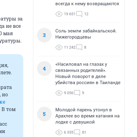
всегда к нему возвращаются
19 651
12
ратуры за
а не все
Соль земли забайкальской.
0 мая
3
Нижегородцевы
уратуры.
11 242
8
«Насиловал на глазах у
ция,
4
связанных родителей».
лете.
Новый поворот в деле
убийства россиян в Таиланде
врата
9 056
9
 но
же
 В том
Молодой парень утонул в
5
Арахлее во время катания на
лодке с девушкой
асс
ми
6 355
81