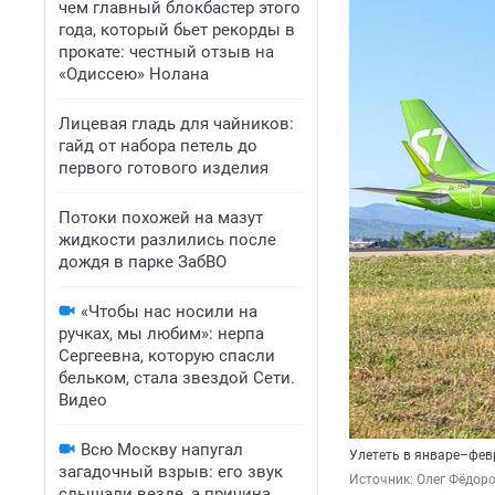
чем главный блокбастер этого
года, который бьет рекорды в
прокате: честный отзыв на
«Одиссею» Нолана
Лицевая гладь для чайников:
гайд от набора петель до
первого готового изделия
Потоки похожей на мазут
жидкости разлились после
дождя в парке ЗабВО
«Чтобы нас носили на
ручках, мы любим»: нерпа
Сергеевна, которую спасли
бельком, стала звездой Сети.
Видео
Всю Москву напугал
Улететь в январе–февр
загадочный взрыв: его звук
Источник: 
Олег Фёдоро
слышали везде, а причина