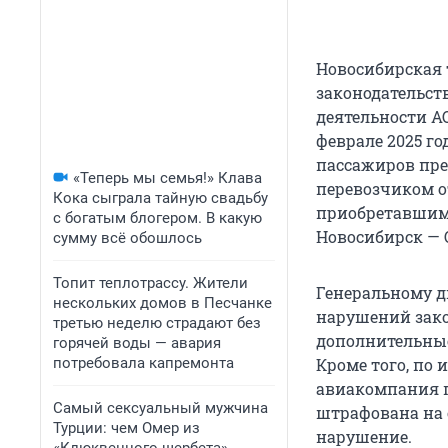
Новосибирская 
законодательст
деятельности АО
феврале 2025 го
пассажиров пре
«Теперь мы семья!» Клава
перевозчиком о
Кока сыграла тайную свадьбу
приобретавшим 
с богатым блогером. В какую
Новосибирск — 
сумму всё обошлось
Топит теплотрассу. Жители
Генеральному д
нескольких домов в Песчанке
нарушений зако
третью неделю страдают без
дополнительные
горячей воды — авария
потребовала капремонта
Кроме того, по
авиакомпания п
Самый сексуальный мужчина
штрафована на
Турции: чем Омер из
нарушение.