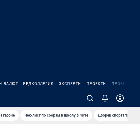
Ы ВАЛЮТ
РЕДКОЛЛЕГИЯ
ЭКСПЕРТЫ
ПРОЕКТЫ
ПРОБКИ
ИГ
а газоне
Чек-лист по сборам в школу в Чите
Дворец спорта требую