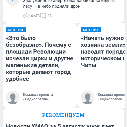
Заслуженного энергетика Забайкалья ищут в
лесу — в небо подняли дрон
6 473
38
МНЕНИЕ
МНЕНИЕ
«Это было
«Начать нужно 
безобразно». Почему с
хозяина земли».
площади Революции
наводят порядо
исчезли цирки и другие
историческом ц
маленькие детали,
Читы
которые делают город
удобнее
Команда проекта
Команда проект
«Редколлегия»
«Редколлегия»
РЕКОМЕНДУЕМ
Новости ХМАО за 5 августа: муж дает