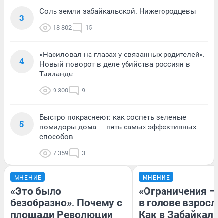
Соль земли забайкальской. Нижегородцевы
3
18 802
15
«Насиловал на глазах у связанных родителей».
4
Новый поворот в деле убийства россиян в
Таиланде
9 300
9
Быстро покраснеют: как соспеть зеленые
5
помидоры дома — пять самых эффективных
способов
7 359
3
МНЕНИЕ
МНЕНИЕ
«Это было
«Ограничения —
безобразно». Почему с
в голове взросл
площади Революции
Как в Забайкал