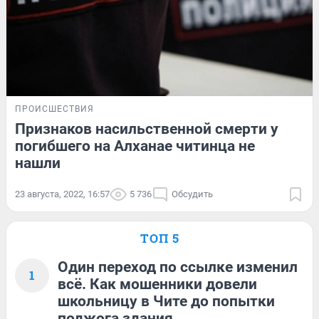
ПРОИСШЕСТВИЯ
Признаков насильственной смерти у
погибшего на Алханае читинца не
нашли
23 августа, 2022, 16:57
5 736
Обсудить
ТОП 5
Один переход по ссылке изменил
1
всё. Как мошенники довели
школьницу в Чите до попытки
поджога здания