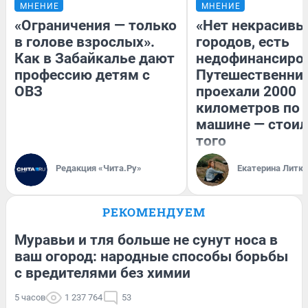
МНЕНИЕ
МНЕНИЕ
«Ограничения — только
«Нет некрасивы
в голове взрослых».
городов, есть
Как в Забайкалье дают
недофинансиро
профессию детям с
Путешественни
ОВЗ
проехали 2000
километров по 
машине — стоил
того
Редакция «Чита.Ру»
Екатерина Литк
РЕКОМЕНДУЕМ
Муравьи и тля больше не сунут носа в
ваш огород: народные способы борьбы
с вредителями без химии
5 часов
1 237 764
53