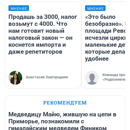
МНЕНИЕ
МНЕНИЕ
Продашь за 3000, налог
«Это было
возьмут с 4000. Что
безобразно». П
нам готовит новый
площади Рево
налоговый закон — он
исчезли цирки 
коснется импорта и
маленькие дет
даже репетиторов
которые делаю
удобнее
Команда проек
Анастасия Завгородняя
«Редколлегия»
РЕКОМЕНДУЕМ
Медведицу Майю, жившую на цепи в
Приморье, познакомили с
гималайским медведем Фиником