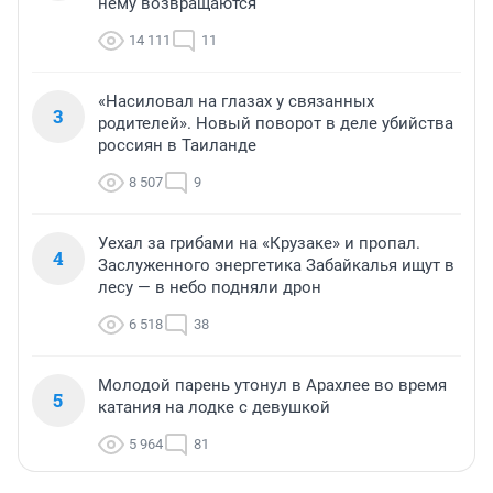
нему возвращаются
14 111
11
«Насиловал на глазах у связанных
3
родителей». Новый поворот в деле убийства
россиян в Таиланде
8 507
9
Уехал за грибами на «Крузаке» и пропал.
4
Заслуженного энергетика Забайкалья ищут в
лесу — в небо подняли дрон
6 518
38
Молодой парень утонул в Арахлее во время
5
катания на лодке с девушкой
5 964
81