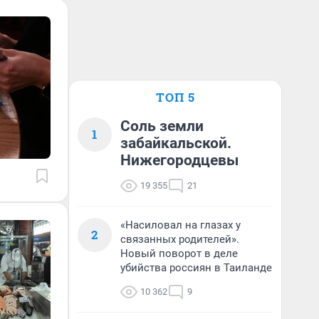
ТОП 5
Соль земли
1
забайкальской.
Нижегородцевы
19 355
21
«Насиловал на глазах у
2
связанных родителей».
Новый поворот в деле
убийства россиян в Таиланде
10 362
9