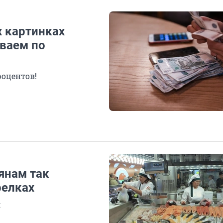
х картинках
ваем по
роцентов!
янам так
релках
я