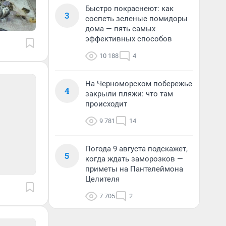
Быстро покраснеют: как
3
соспеть зеленые помидоры
дома — пять самых
эффективных способов
10 188
4
На Черноморском побережье
4
закрыли пляжи: что там
происходит
9 781
14
Погода 9 августа подскажет,
5
когда ждать заморозков —
приметы на Пантелеймона
Целителя
7 705
2