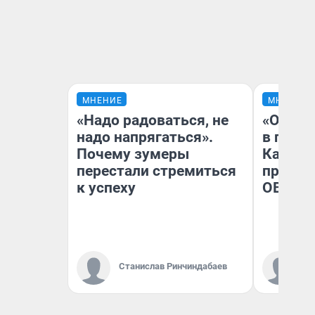
МНЕНИЕ
МНЕНИЕ
«Надо радоваться, не
«Огран
надо напрягаться».
в голо
Почему зумеры
Как в 
перестали стремиться
профес
к успеху
ОВЗ
Ко
Станислав Ринчиндабаев
«Р