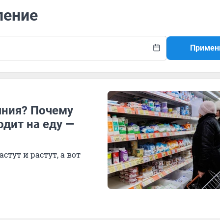
ление
Примен
яния? Почему
одит на еду —
стут и растут, а вот