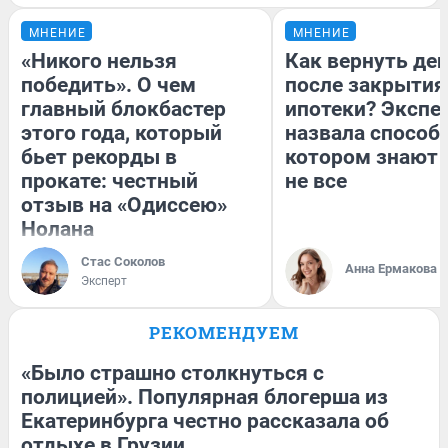
МНЕНИЕ
МНЕНИЕ
«Никого нельзя
Как вернуть де
победить». О чем
после закрытия
главный блокбастер
ипотеки? Экспе
этого года, который
назвала способ,
бьет рекорды в
котором знают 
прокате: честный
не все
отзыв на «Одиссею»
Нолана
Стас Соколов
Анна Ермакова
Эксперт
РЕКОМЕНДУЕМ
«Было страшно столкнуться с
полицией». Популярная блогерша из
Екатеринбурга честно рассказала об
отдыхе в Грузии