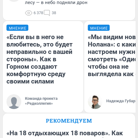
лесу — в небо подняли дрон
6 378
38
МНЕНИЕ
МНЕНИЕ
«Если вы в него не
«Мы видим нов
влюбитесь, это будет
Нолана»: с каки
неправильно с вашей
настроем нужн
стороны». Как в
смотреть «Одис
Горном создают
чтобы она не
комфортную среду
выглядела как 
своими силами
Команда проекта
Надежда Губарь
«Редколлегия»
РЕКОМЕНДУЕМ
«На 18 отдыхающих 18 поваров». Как