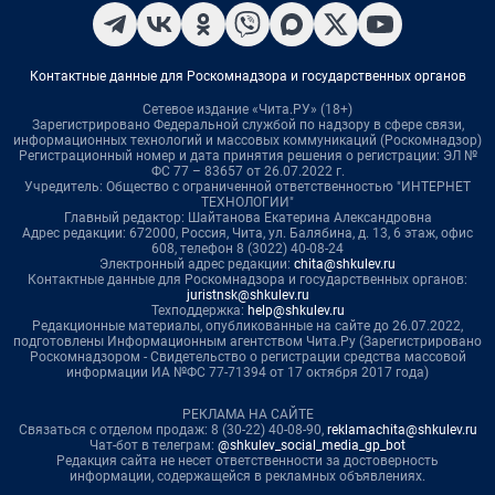
Контактные данные для Роскомнадзора и государственных органов
Сетевое издание «Чита.РУ» (18+)
Зарегистрировано Федеральной службой по надзору в сфере связи,
информационных технологий и массовых коммуникаций (Роскомнадзор)
Регистрационный номер и дата принятия решения о регистрации: ЭЛ №
ФС 77 – 83657 от 26.07.2022 г.
Учредитель: Общество с ограниченной ответственностью "ИНТЕРНЕТ
ТЕХНОЛОГИИ"
Главный редактор: Шайтанова Екатерина Александровна
Адрес редакции: 672000, Россия, Чита, ул. Балябина, д. 13, 6 этаж, офис
608, телефон 8 (3022) 40-08-24
Электронный адрес редакции:
chita@shkulev.ru
Контактные данные для Роскомнадзора и государственных органов:
juristnsk@shkulev.ru
Техподдержка:
help@shkulev.ru
Редакционные материалы, опубликованные на сайте до 26.07.2022,
подготовлены Информационным агентством Чита.Ру (Зарегистрировано
Роскомнадзором - Свидетельство о регистрации средства массовой
информации ИА №ФС 77-71394 от 17 октября 2017 года)
РЕКЛАМА НА САЙТЕ
Связаться с отделом продаж: 8 (30-22) 40-08-90,
reklamachita@shkulev.ru
Чат-бот в телеграм:
@shkulev_social_media_gp_bot
Редакция сайта не несет ответственности за достоверность
информации, содержащейся в рекламных объявлениях.