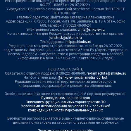
Регистрационный номер и дата принятия решения о регистрации: ЭЛ №
ФС 77 – 83657 от 26.07.2022 г.
Учредитель: Общество с ограниченной ответственностью "ИНТЕРНЕТ
ТЕХНОЛОГИИ"
Главный редактор: Шайтанова Екатерина Александровна
Адрес редакции: 672000, Россия, Чита, ул. Балябина, д. 13, 6 этаж, офис
608, телефон 8 (3022) 40-08-24
Электронный адрес редакции:
chita@shkulev.ru
Контактные данные для Роскомнадзора и государственных органов:
juristnsk@shkulev.ru
Техподдержка:
help@shkulev.ru
Редакционные материалы, опубликованные на сайте до 26.07.2022,
подготовлены Информационным агентством Чита.Ру (Зарегистрировано
Роскомнадзором - Свидетельство о регистрации средства массовой
информации ИА №ФС 77-71394 от 17 октября 2017 года)
РЕКЛАМА НА САЙТЕ
Связаться с отделом продаж: 8 (30-22) 40-08-90,
reklamachita@shkulev.ru
Чат-бот в телеграм:
@shkulev_social_media_gp_bot
Редакция сайта не несет ответственности за достоверность
информации, содержащейся в рекламных объявлениях.
Особенности эксплуатации (использования) веб-портала регулируются:
Руководством пользователя
Описанием функциональных характеристик ПО
Условиями использования веб-портала и политикой
конфиденциальности персональных данных
Веб-портал распространяется в виде интернет-сервиса, специальные
действия по установке на стороне пользователя не требуются
Политика использования cookies