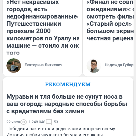
«Нет некрасивых
«Финал не совпа
городов, есть
ожиданиями»: с
недофинансированные».
смотреть филь
Путешественники
«Старый орел» 
проехали 2000
большом экран
километров по Уралу на
честная реценз
машине — стоило ли оно
того
Екатерина Литкевич
Надежда Губарь
РЕКОМЕНДУЕМ
Муравьи и тля больше не сунут носа в
ваш огород: народные способы борьбы
с вредителями без химии
22 часа
1 248 048
53
Победили рак и стали родителями вопреки всему.
История любви якутского бегуна и его жены